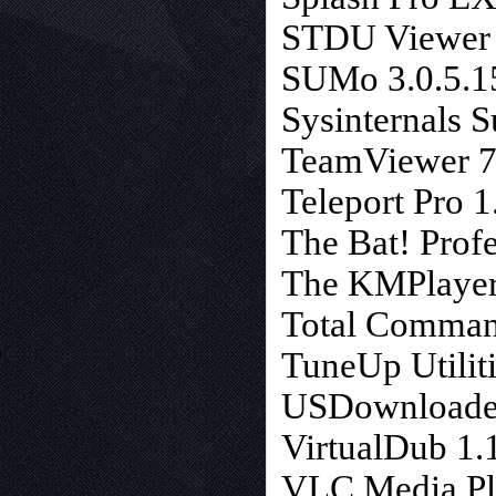
STDU Viewer 
SUMo 3.0.5.1
Sysinternals 
TeamViewer 7
Teleport Pro 1
The Bat! Profe
The KMPlayer 
Total Comman
TuneUp Utilit
USDownloader 
VirtualDub 1.1
VLC Media Pla