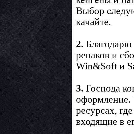
Выбор следую
качайте.
2.
Благодарю в
репаков и сб
Win&Soft и S
3.
Господа ко
оформление. 
ресурсах, гд
входящие в ег