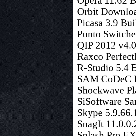
Opera 11.62 B
Orbit Downloa
Picasa 3.9 Bui
Punto Switche
QIP 2012 v4.
Raxco Perfect
R-Studio 5.4 
SAM CoDeC P
Shockwave Pla
SiSoftware Sa
Skype 5.9.66.
SnagIt 11.0.0
Splash Pro EX