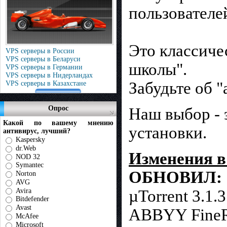
пользователе
Это классиче
VPS серверы в России
VPS серверы в Беларуси
школы".
VPS серверы в Германии
VPS серверы в Нидерландах
Забудьте об 
VPS серверы в Казахстане
Опрос
Наш выбор - 
Какой по вашему мнению
установки.
антивирус, лучший?
Kaspersky
dr.Web
Изменения в 
NOD 32
Symantec
ОБНОВИЛ:
Norton
AVG
Avira
µTorrent 3.1.
Bitdefender
Avast
ABBYY FineRe
McAfee
Microsoft