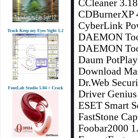
CCleaner 3.18
CDBurnerXP 4.
CyberLink Po
Track Keep my Eyes Sight 1.2
DAEMON Tools
DAEMON Tools
Daum PotPlay
Download Mas
Dr.Web Securi
FontLab Studio 5.04 + Crack
Driver Genius
ESET Smart Se
FastStone Cap
Foobar2000 1