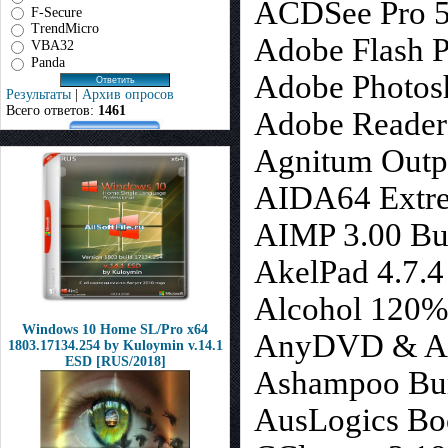
ACDSee Pro 5.
F-Secure
TrendMicro
Adobe Flash P
VBA32
Panda
Adobe Photos
Результаты
|
Архив опросов
Всего ответов:
1461
Adobe Reader
Agnitum Outpo
AIDA64 Extrem
AIMP 3.00 Bui
AkelPad 4.7.4
Alcohol 120%
Windows 10 Home SL/Pro x64
AnyDVD & An
1803.17134.254 by Kuloymin v.14.1
ESD [RUS/2018]
Ashampoo Burn
AusLogics Boo