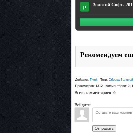
Золотой Софт- 2012 
µ
Рекомендуем е
Добавил:
Tivok
| Теги:
Сборка Золото
Просмотров:
1312
| Комментарии:
0
| 
Всего комментариев
:
0
Войдите:
Отправить