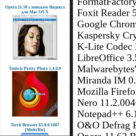
FormatFactory
Opera 11.50 с поиском Яндекса
Foxit Reader 
для Mac OS X
Google Chrom
Kaspersky Cry
K-Lite Codec 
LibreOffice 3.
Malwarebytes'
Toolwiz Pretty Photo 1.4.0.0
Miranda IM 0.
Mozilla Firefo
Nero 11.2.004
Notepad++ 6.1
O&O Defrag P
Torch Browser 65.0.0.1607
[Multi/Ru]