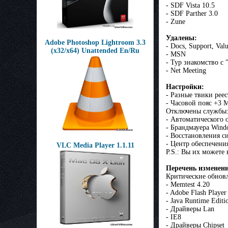
- SDF Vista 10.5
- SDF Parther 3.0
- Zune
Удалены:
Adobe Photoshop Lightroom 3.3
- Docs, Support, 
(x32/x64) Unattended En/Ru
- MSN
- Тур знакомство с
- Net Meeting
Настройки:
- Разные твики реес
- Часовой пояс +3 
Отключены службы
- Aвтоматического 
- Брандмауера Wind
- Восстановления с
- Центр обеспечени
VLC Media Player 1.1.11
P.S.: Вы их можете 
Перечень изменен
Критические обновл
- Memtest 4.20
- Adobe Flash Player
- Java Runtime Editi
- Драйверы Lan
- IE8
- Драйверы Chipset