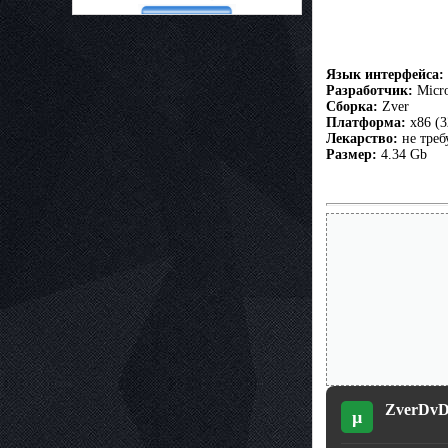
Язык интерфейса:
Разработчик:
Micro
Сборка:
Zver
Платформа:
х86 (3
Лекарство:
не треб
Размер:
4.34 Gb
ZverDvD 
µ