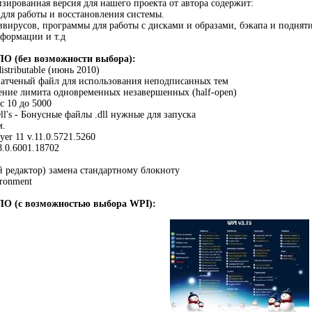
зированная версия для нашего проекта от автора содержит:
 для работы и восстановления системы.
ивирусов, программы для работы с дисками и образами, бэкапа и подня
формации и т.д
ПО (без возможности выбора):
stributable (июнь 2010)
тченый файл для использования неподписанных тем
ение лимита одновременных незавершенных (half-open)
c 10 до 5000
ll's - Бонусные файлы .dll нужные для запуска
м.
yer 11 v.11.0.5721.5260
v8.0.6001.18702
ый редактор) замена стандартному блокноту
ironment
ПО (с возможностью выбора WPI):