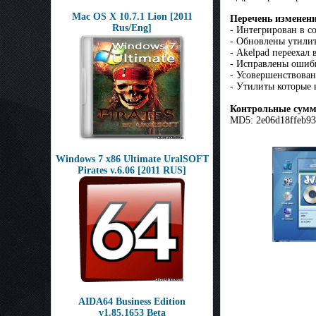
Mac OS X 10.7.1 Lion [2011
Перечень изменени
Rus/Eng]
- Интегрирован в 
- Обновлены утилит
- Akelpad переехал
- Исправлены ошиб
- Усовершенствован
- Утилиты которые 
Контрольные сум
MD5: 2e06d18ffeb9
Windows 7 x86 Ultimate UralSOFT
Pirates v.6.06 [2011 RUS]
AIDA64 Business Edition
v1.85.1653 Beta