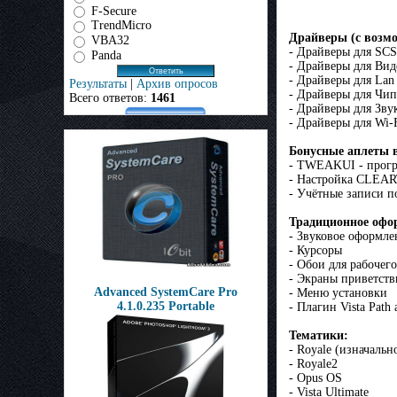
F-Secure
TrendMicro
Драйверы (с возм
VBA32
- Драйверы для SCS
Panda
- Драйверы для Вид
- Драйверы для Lan 
Результаты
|
Архив опросов
- Драйверы для Чип
Всего ответов:
1461
- Драйверы для Зву
- Драйверы для Wi-
Бонусные аплеты 
- TWEAKUI - прогр
- Настройка CLEAR
- Учётные записи по
Традиционное офор
- Звуковое оформлен
- Курсоры
- Обои для рабочего
- Экраны приветств
Advanced SystemCare Pro
- Меню установки
4.1.0.235 Portable
- Плагин Vista Path
Тематики:
- Royale (изначальн
- Royale2
- Opus OS
- Vista Ultimate