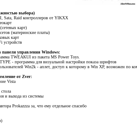
ожностью выбора)
I, Sata, Raid контроллеров от YIKXX
еокарт
(сетевых карт)
сетов (материнские платы)
ковых карт
Fi устройств
в панели управления Windows:
амма TWEAKUI из пакета MS Power Toys.
TYPE - программа для визуальной настройки показа шрифтов
льзователей Win2k - аплет, доступ к которому в Win XP, возможен по ком
мление от Zver:
ие Vista
 стола
ия и выхода из системы
 автора Prokazzza за, что ему отдельное спасибо
о)