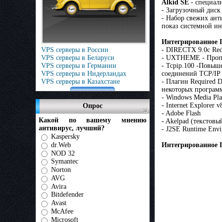
Alkid SE
- специали
- Загрузочный диск
- Набор свежих ант
показ системной ин
Интегрированное 
VPS серверы в России
- DIRECTX 9.0c Redi
VPS серверы в Беларуси
- UXTHEME - Пропа
VPS серверы в Германии
- Tcpip.100 -Повыш
VPS серверы в Нидерландах
соединений TCP/IP 
VPS серверы в Казахстане
- Плагин Required D
некоторых програм
- Windows Media Pla
- Internet Explorer 
Опрос
- Adobe Flash
Какой по вашему мнению
- Akelpad (текстов
антивирус, лучший?
- J2SE Runtime Env
Kaspersky
dr.Web
Интегрированное 
NOD 32
Symantec
Norton
AVG
Avira
Bitdefender
Avast
McAfee
Microsoft