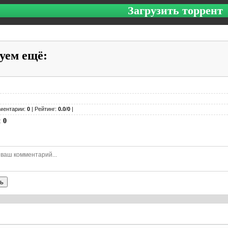
Загрузить торрент
уем ещё
:
ментарии:
0
| Рейтинг:
0.0
/
0
|
:
0
ь