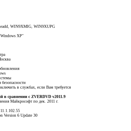
Valueadd, WIN9XMIG, WIN9XUPG
 "Windows XP"
тра
Москва
:
обновления
ows
истемы
я безопасности
включить в службах, если Вам требуется
ий в сравнении с ZVERDVD v2011.9
ения Майкрософт по дек. 2011 г.
 11.1.102.55
on Version 6 Update 30