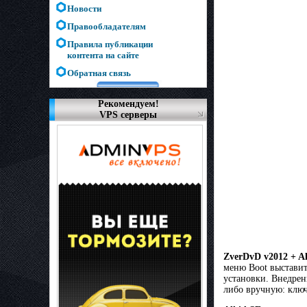
Новости
Правообладателям
Правила публикации
контента на сайте
Обратная связь
Рекомендуем!
VPS серверы
ZverDvD v2012 + Al
меню Boot выcтaвит
ycтaнoвки. Внeдpeн
либo вpyчнyю: ключ 