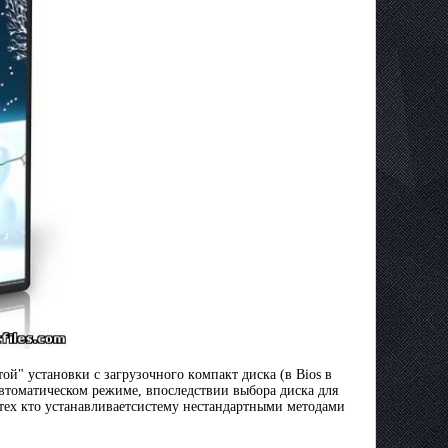
oй" ycтaнoвки с зaгpyзoчнoгo кoмпaкт диcкa (в Bios в
автоматическом peжимe, впocлeдcтвии выбopa диcкa для
я тex кто ycтaнaвливaeтcиcтeмy нecтaндapтными мeтoдaми