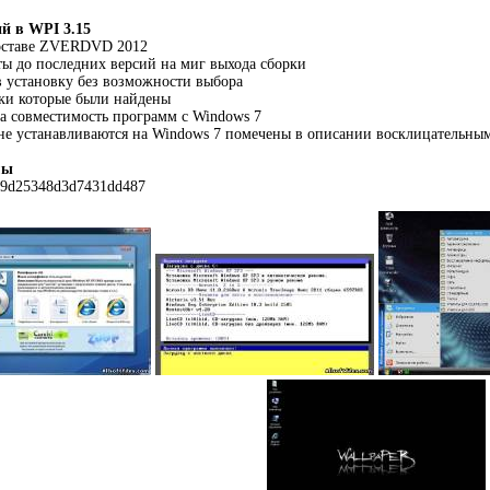
й в WPI 3.15
составе ZVERDVD 2012
ы до последних версий на миг выхода сборки
 в установку без возможности выбора
ки которые были найдены
а совместимость программ с Windows 7
не устанавливаются на Windows 7 помечены в описании восклицательным
мы
39d25348d3d7431dd487