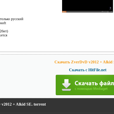
только русский
soft
2бит)
уется
Скачать ZverDvD v2012 + Alkid 
Скачать с HitFile.net
v2012 + Alkid SE. torrent