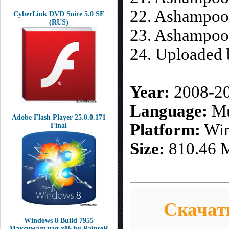
22. Ashampoo 
CyberLink DVD Suite 5.0 SE
(RUS)
23. Ashampoo
24. Uploaded 
Year:
2008-2
Language:
Mu
Adobe Flash Player 25.0.0.171
Platform:
Win
Final
Size:
810.46 
Скачать
Windows 8 Build 7955
Максимальная x86 by PainteR