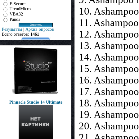
F-Secure
10. Ashampoo 
TrendMicro
VBA32
Panda
11. Ashampoo
Результаты
|
Архив опросов
12. Ashampoo
Всего ответов:
1461
13. Ashampoo 
14. Ashampoo 
15. Ashampoo
16. Ashampoo 
17. Ashampoo
18. Ashampoo 
Pinnacle Studio 14 Ultimate
19. Ashampoo 
20. Ashampoo
21. Ashampoo 