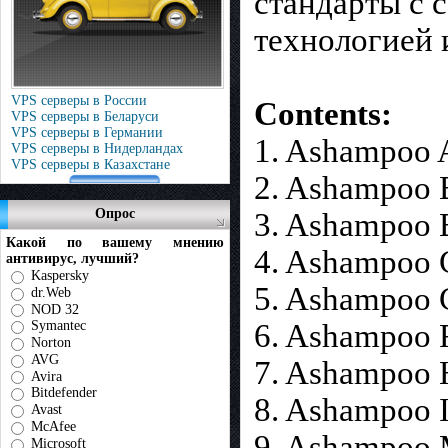
стандарты с 
технологией 
VPS серверы в России
Contents:
VPS серверы в Беларуси
VPS серверы в Германии
1. Ashampoo 
VPS серверы в Нидерландах
VPS серверы в Казахстане
2. Ashampoo B
Опрос
3. Ashampoo B
Какой по вашему мнению
4. Ashampoo 
антивирус, лучший?
Kaspersky
5. Ashampoo 
dr.Web
NOD 32
Symantec
6. Ashampoo F
Norton
AVG
7. Ashampoo 
Avira
Bitdefender
8. Ashampoo I
Avast
McAfee
9. Ashampoo M
Microsoft