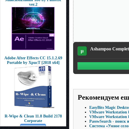
ver.2
Ashampoo Completed
µ
Adobe After Effects CC 15.1.2.69
Portable by XpucT [2018 x64]
Рекомендуем е
EasyBits Magic Deskto
VMware Workstation 8
R-Wipe & Clean 11.8 Build 2178
VMware Workstation 8.
Corporate
PasswSearch - поиск
Система «Умное село» 