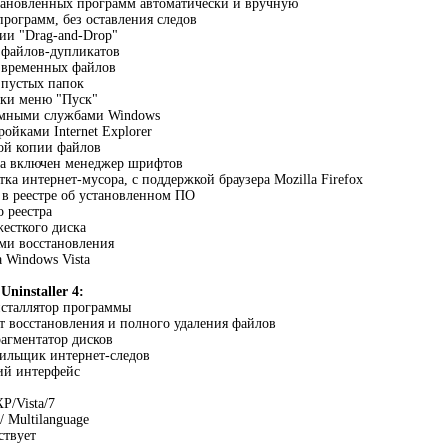
тановленных программ автоматически и вручную
программ, без оставления следов
ии "Drag-and-Drop"
 файлов-дупликатов
е временных файлов
 пустых папок
тки меню "Пуск"
емными службами Windows
ойками Internet Explorer
ой копии файлов
ва включен менеджер шрифтов
ка интернет-мусора, с поддержкой браузера Mozilla Firefox
 в реестре об установленном ПО
о реестра
есткого диска
ми восстановления
 Windows Vista
ninstaller 4:
сталлятор программы
 восстановления и полного удаления файлов
агментатор дисков
ильщик интернет-следов
ий интерфейс
P/Vista/7
 Multilanguage
ствует