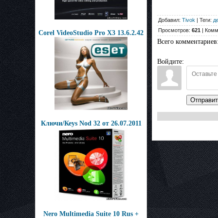
Добавил:
Tivok
| Теги:
д
Просмотров:
621
| Комм
Corel VideoStudio Pro X3 13.6.2.42
Всего комментариев
Войдите:
Отправит
Ключи/Кеys Nоd 32 от 26.07.2011
Nero Multimedia Suite 10 Rus +