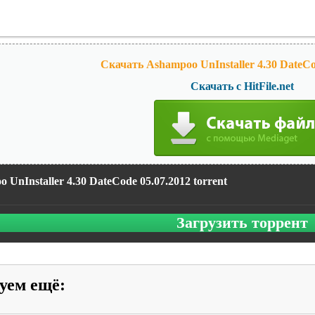
Скачать Ashampoo UnInstaller 4.30 DateCo
Скачать с HitFile.net
 UnInstaller 4.30 DateCode 05.07.2012 torrent
Загрузить торрент
уем ещё
: