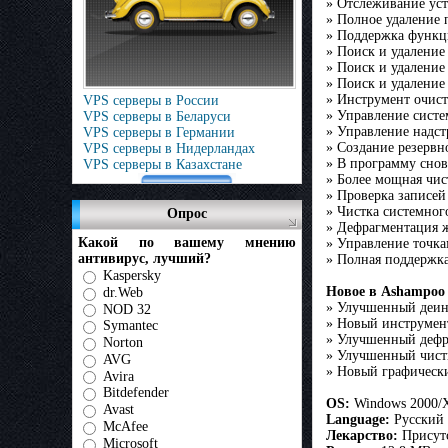
» Отслеживание ус
» Полное удаление 
» Поддержка функц
» Поиск и удаление
» Поиск и удалени
» Поиск и удаление
» Инструмент очис
VPS серверы в России
» Управление сист
VPS серверы в Беларуси
» Управление надстр
VPS серверы в Германии
» Создание резервн
VPS серверы в Нидерландах
» В программу сно
VPS серверы в Казахстане
» Более мощная чист
» Проверка записей
» Чистка системног
Опрос
» Дефрагментация ж
Какой по вашему мнению
» Управление точка
антивирус, лучший?
» Полная поддержка
Kaspersky
Новое в Ashampoo U
dr.Web
» Улучшенный деин
NOD 32
» Новый инструмент
Symantec
» Улучшенный дефр
Norton
» Улучшенный чист
AVG
» Новый графическ
Avira
Bitdefender
OS:
Windows 2000/X
Avast
Language:
Русский /
McAfee
Лекарство:
Присут
Microsoft