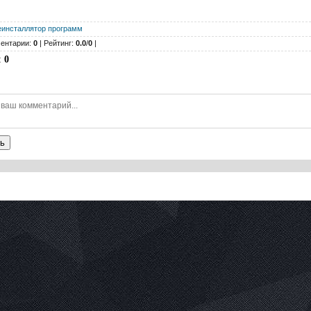
еинсталлятор программ
ентарии:
0
| Рейтинг:
0.0
/
0
|
:
0
ь