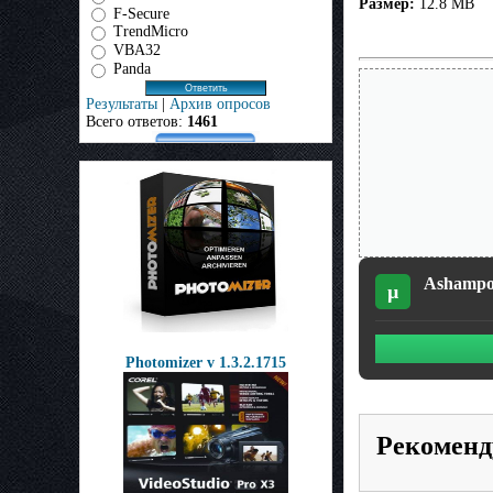
Размер:
12.8 MB
F-Secure
TrendMicro
VBA32
Panda
Результаты
|
Архив опросов
Всего ответов:
1461
Ashampoo
µ
Photomizer v 1.3.2.1715
Рекоменд