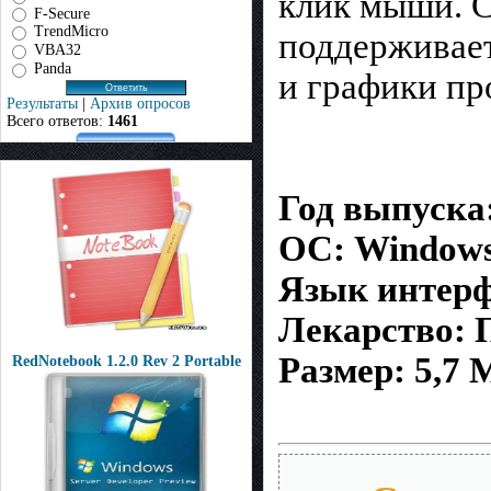
клик мыши. С
F-Secure
TrendMicro
поддерживает
VBA32
Panda
и графики пр
Результаты
|
Архив опросов
Всего ответов:
1461
Год выпуска:
ОС: Windows
Язык интерф
Лекарство: П
Размер: 5,7 
RedNotebook 1.2.0 Rev 2 Portable