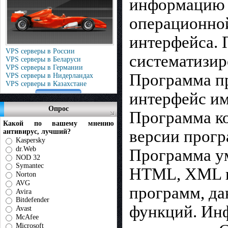
информацию о
операционной
интерфейса. 
VPS серверы в России
систематизир
VPS серверы в Беларуси
VPS серверы в Германии
Программа пр
VPS серверы в Нидерландах
VPS серверы в Казахстане
интерфейс им
Опрос
Программа ко
Какой по вашему мнению
версии прог
антивирус, лучший?
Kaspersky
dr.Web
Программа ум
NOD 32
Symantec
HTML, XML и
Norton
AVG
программ, да
Avira
Bitdefender
функций. Инф
Avast
McAfee
Microsoft