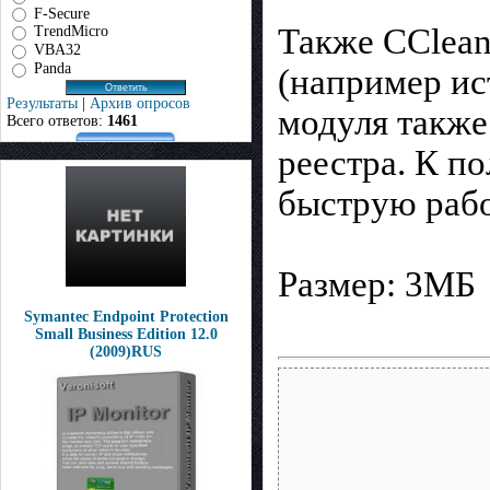
F-Secure
Также CClean
TrendMicro
VBA32
Panda
(например ис
Результаты
|
Архив опросов
модуля такж
Всего ответов:
1461
реестра. К п
быструю рабо
Размер: 3МБ
Symantec Endpoint Protection
Small Business Edition 12.0
(2009)RUS