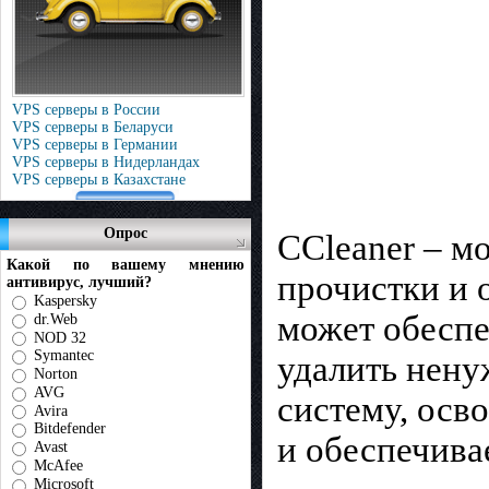
VPS серверы в России
VPS серверы в Беларуси
VPS серверы в Германии
VPS серверы в Нидерландах
VPS серверы в Казахстане
Опрос
CCleaner – м
Какой по вашему мнению
прочистки и 
антивирус, лучший?
Kaspersky
может обеспе
dr.Web
NOD 32
Symantec
удалить нену
Norton
AVG
систему, осв
Avira
Bitdefender
и обеспечива
Avast
McAfee
Microsoft