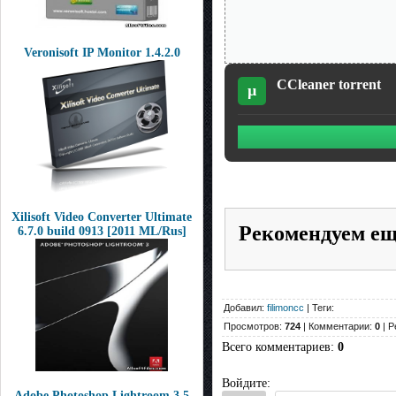
Veronisoft IP Monitor 1.4.2.0
CCleaner torrent
µ
Xilisoft Video Converter Ultimate
Рекомендуем е
6.7.0 build 0913 [2011 ML/Rus]
Добавил:
filimoncc
| Теги:
Просмотров:
724
| Комментарии:
0
| Р
Всего комментариев
:
0
Войдите:
Adobe Photoshop Lightroom 3.5