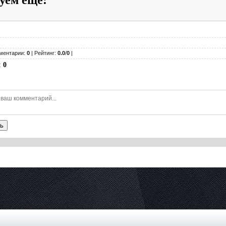
ментарии:
0
| Рейтинг:
0.0
/
0
|
:
0
ь