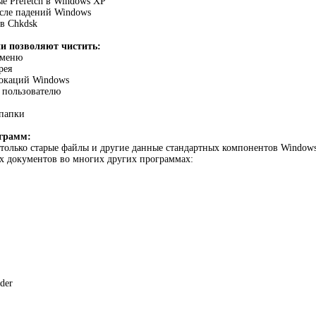
е Prefetch в Windows XP
сле падений Windows
в Chkdsk
и позволяют чистить:
 меню
рея
локаций Windows
пользователю
папки
ограмм:
е только старые файлы и другие данные стандартных компонентов Window
х документов во многих других программах:
der