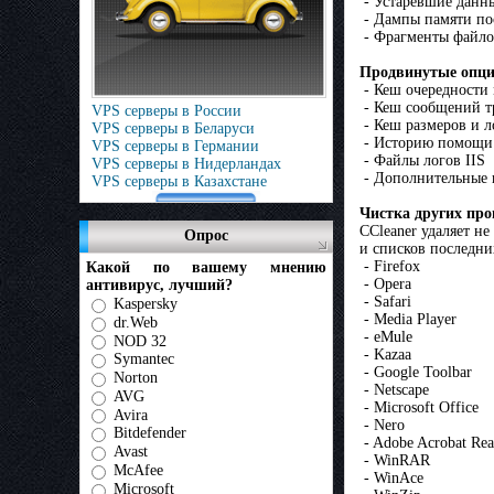
- Устаревшие данны
- Дампы памяти по
- Фрагменты файло
Продвинутые опци
- Кеш очередности
- Кеш сообщений т
VPS серверы в России
- Кеш размеров и 
VPS серверы в Беларуси
- Историю помощи 
VPS серверы в Германии
- Файлы логов IIS
VPS серверы в Нидерландах
- Дополнительные 
VPS серверы в Казахстане
Чистка других пр
CCleaner удаляет н
Опрос
и списков последни
- Firefox
Какой по вашему мнению
- Opera
антивирус, лучший?
- Safari
Kaspersky
- Media Player
dr.Web
- eMule
NOD 32
- Kazaa
Symantec
- Google Toolbar
Norton
- Netscape
AVG
- Microsoft Office
Avira
- Nero
Bitdefender
- Adobe Acrobat Rea
Avast
- WinRAR
McAfee
- WinAce
Microsoft