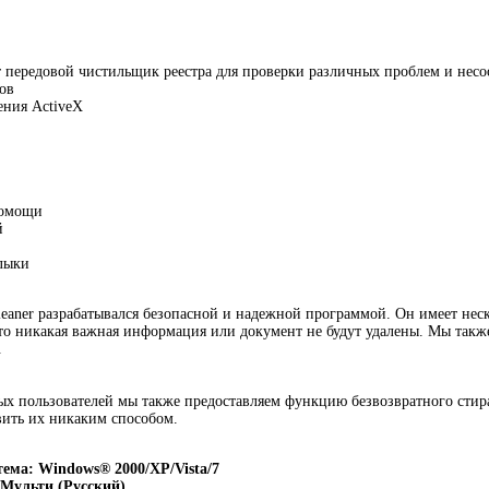
т передовой чистильщик реестра для проверки различных проблем и несо
ов
ения ActiveX
помощи
й
лыки
leaner разрабатывался безопасной и надежной программой. Он имеет нес
то никакая важная информация или документ не будут удалены. Мы такж
.
х пользователей мы также предоставляем функцию безвозвратного стира
вить их никаким способом.
ема: Windows® 2000/XP/Vista/7
 Мульти (Русский)