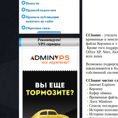
Новости
Правообладателям
Правила публикации
контента на сайте
Обратная связь
CCleaner
- утилита 
временные и неиспо
Рекомендуем!
файлы Корзины и т.
VPS серверы
Кроме того поддержи
Office XP, Nero, Al
всех иных.
Возможно подвергну
накапливаются в бо
собственной систем
CCleaner чистит 
- Internet Explorer
- Корзину
- Буфер обмена
- Временные файл
- Логи Windows
- Список последни
- Историю исполне
- Историю помощни