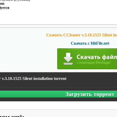
com
буется
Скачать CCleaner v.3.10.1525 Silent ins
Скачать с HitFile.net
v.3.10.1525 Silent installation torrent
Загрузить торрент
уем ещё
: