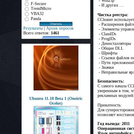
- WinZip
F-Secure
- И других …
TrendMicro
VBA32
Чистка реестра:
Panda
CCleaner используе
- Расширения файл
Результаты
|
Архив опросов
- Элементы управл
Всего ответов:
1461
- ClassIDs
- ProgIDs
- Деинсталляторы
- Общие DLL
- Шрифты
- Ссылки файлов 
- Пути приложени
- Значки
- Неправильные яр
Безопасность:
С самого начала CC
уверенным в том, ч
рекламных модулей
Ubuntu 11.10 Beta 1 (Oneiric
Ocelot)
Приватность:
Для суперосторожны
позволяет восстано
Год выхода: 2011
Операционная сист
Язык интерфейса: