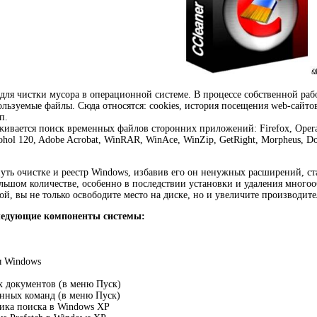
для чистки мусора в операционной системе. В процессе собственной рабо
льзуемые файлы. Сюда относятся: cookies, история посещения web-сайтов
п.
вается поиск временных файлов сторонних приложений: Firefox, Opera, M
cohol 120, Adobe Acrobat, WinRAR, WinAce, WinZip, GetRight, Morpheus, Do
ть очистке и реестр Windows, избавив его он ненужных расширений, ста
льшом количестве, особенно в последствии установки и удаления многоо
ой, вы не только освободите место на диске, но и увеличите производите
следующие компоненты системы:
ы Windows
х документов (в меню Пуск)
нных команд (в меню Пуск)
ка поиска в Windows XP