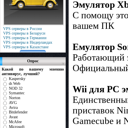
Эмулятор Xb
С помощу это
вашем ПК
VPS серверы в России
VPS серверы в Беларуси
VPS серверы в Германии
VPS серверы в Нидерландах
Емулятор Son
VPS серверы в Казахстане
Работающий э
Опрос
Официальный
Какой по вашему мнению
антивирус, лучший?
Kaspersky
dr.Web
Wii для PC э
NOD 32
Symantec
Единственный
Norton
AVG
приставок Ni
Avira
Bitdefender
Avast
Gamecube и N
McAfee
Microsoft