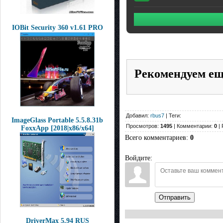
IOBit Security 360 v1.61 PRO
Рекомендуем е
Добавил:
rbus7
| Теги:
ImageGlass Portable 5.5.8.31b
Просмотров:
1495
| Комментарии:
0
| 
FoxxApp [2018|x86/x64]
Всего комментариев
:
0
Войдите:
Отправить
DriverMax 5.94 RUS