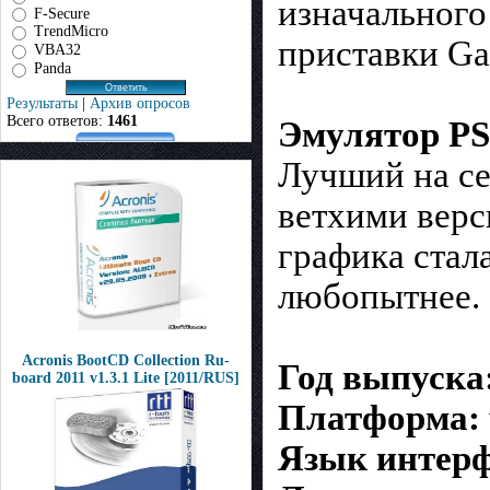
изначального
F-Secure
TrendMicro
приставки Ga
VBA32
Panda
Результаты
|
Архив опросов
Всего ответов:
1461
Эмулятор PS
Лучший на се
ветхими верс
графика стал
любопытнее.
Acronis BootCD Collection Ru-
Год выпуска
board 2011 v1.3.1 Lite [2011/RUS]
Платформа:
Язык интер