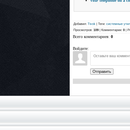
VoIP telephone on a c
Добавил:
Tivok
| Теги:
системные ути
Просмотров:
109
| Комментарии:
0
| Р
Всего комментариев
:
0
Войдите:
Отправить