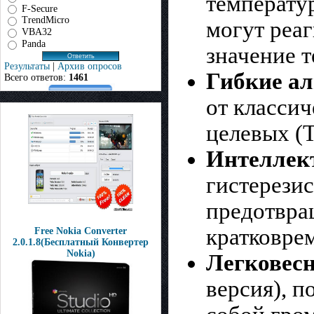
температу
F-Secure
TrendMicro
могут реа
VBA32
Panda
значение 
Результаты
|
Архив опросов
Гибкие а
Всего ответов:
1461
от класси
целевых (T
Интеллек
гистерезис
предотвра
кратковре
Free Nokia Converter
2.0.1.8(Бесплатный Конвертер
Nokia)
Легковесн
версия), 