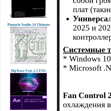
собой гро
плат (таки
Универсал
Pinnacle Studio 14 Ultimate
2025 и 20
контролле
Системные т
* Windows 10 
* Microsoft .
DipTrace Free 2.2 ENG
Fan Control 
охлаждения в