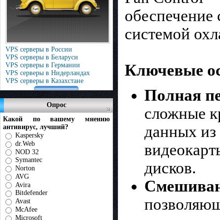
обеспечение 
системой ох
VPS серверы в России
VPS серверы в Беларуси
VPS серверы в Германии
Ключевые ос
VPS серверы в Нидерландах
VPS серверы в Казахстане
Полная п
Опрос
сложные к
Какой по вашему мнению
данных из
антивирус, лучший?
Kaspersky
dr.Web
видеокарт
NOD 32
Symantec
дисков.
Norton
AVG
Смешивани
Avira
Bitdefender
позволяющ
Avast
McAfee
Microsoft