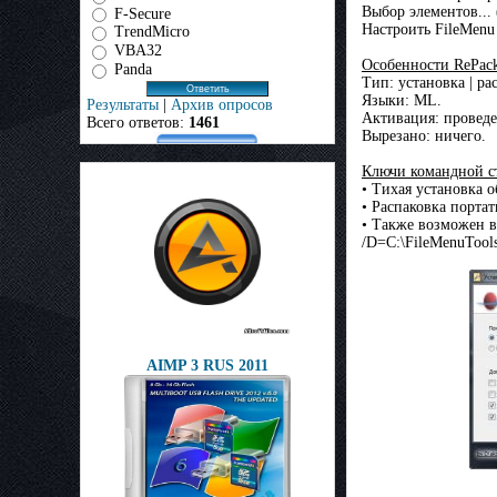
Выбор элементов...
F-Secure
Настроить FileMenu 
TrendMicro
VBA32
Особенности RePack
Panda
Тип: установка | р
Языки: ML.
Результаты
|
Архив опросов
Активация: проведе
Всего ответов:
1461
Вырезано: ничего.
Ключи командной с
• Тихая установка о
• Распаковка портат
• Также возможен в
/D=C:\FileMenuTool
AIMP 3 RUS 2011