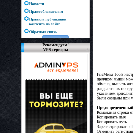
Новости
Правообладателям
Правила публикации
контента на сайте
Обратная связь
Рекомендуем!
VPS серверы
FileMenu Tools нас
щелчком мыши можно
обмена, вызвать ан
разделить их по гр
указанием дополнит
были созданы при у
Предопределенный
Командная строка о
Копировать имя
Копировать путь
Зарегистрировать dl
Отменить регистрац