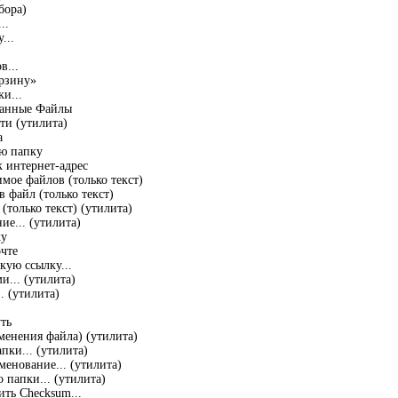
бора)
..
...
в...
орзину»
и...
ванные Файлы
ти (утилита)
а
ую папку
к интернет-адрес
мое файлов (только текст)
в файл (только текст)
 (только текст) (утилита)
ие... (утилита)
ку
очте
кую ссылку...
и... (утилита)
. (утилита)
ть
зменения файла) (утилита)
пки... (утилита)
енование... (утилита)
 папки... (утилита)
ить Checksum...