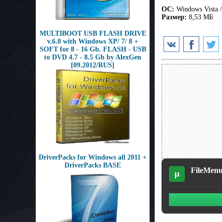
ОС:
Windows Vista / 
Размер:
8,53 МБ
MULTIBOOT USB FLASH DRIVE
v.6.0 with Windows XP/ 7/ 8 +
SOFT for 8 - 16 Gb. FLASH - USB
to DVD 4.7 - 8.5 Gb by AlexGen
[09.2012/RUS]
DriverPacks for Windows all 2011 +
DriverPacks BASE
FileMenu
µ