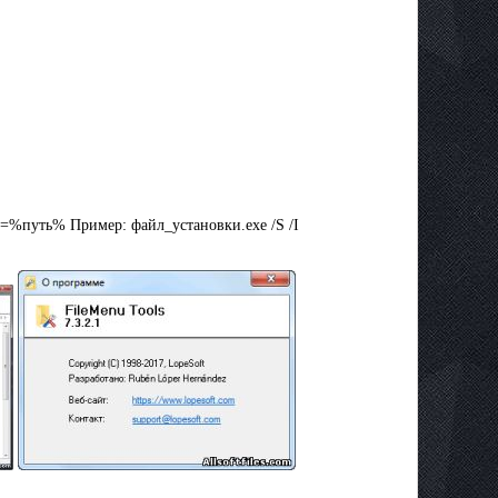
D=%путь% Пример: файл_установки.exe /S /I