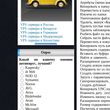
Атрибуты (меню вы
Копировать в папку.
Переместить в папку
Извлечь из папки
Уничтожение файло
Удалить, минуя «К
VPS серверы в России
Удалить пустые папк
VPS серверы в Беларуси
Удалить заблокиро
VPS серверы в Германии
Разбить файл на час
VPS серверы в Нидерландах
Собрать части файл
VPS серверы в Казахстане
Переместить в нов
Копировать путь ка
Копировать содержи
Опрос
Вставить из буфера 
Найти и заменить...
Какой по вашему мнению
Расширенное удален
антивирус, лучший?
Создать новую пап
Kaspersky
Отправить по эл./п
dr.Web
Создать символичес
NOD 32
Запуск с параметрам
Symantec
Синхронизировать..
Norton
Создать дубликат
AVG
Копировать UNC-пу
Avira
Изменить дату...(и
Bitdefender
Изменить иконку па
Avast
Расширенное переим
McAfee
Размер содержимого
Посчитать и провер
Microsoft