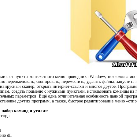
траивает пункты контекстного меню проводника Windows, позволяя само
 переименовать, скопировать, переместить, удалить файлы, запустить 
тивирусный сканер, открыть интернет-ссылки и многое другое. Программ
уппам, создать подменю с нужными пунктами, использовать команды из 
ельных параметров. Ещё одна отличительная особенность данной прогр
становке других программ, а также, быстрое редактирование меню «отпр
 набор команд и утилит:
тсюда
l
ию dll