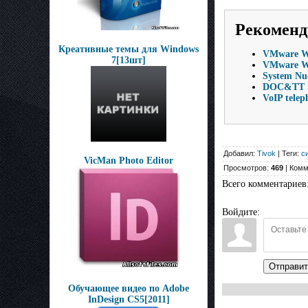
Рекоменд
Креативные темы для Windows
VMware Wo
7[13шт]
VMware Wor
System Nu
DOC&TT 12
VoIP telep
Добавил:
Tivok
| Теги:
с
VicMan Photo Editor
Просмотров:
469
| Комм
Всего комментариев
Войдите:
Отправит
Обучающее видео по Adobe
InDesign CS5[2011]