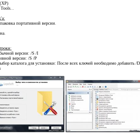
 (XP)
Tools...
'a:
аспаковка портативной версии.
на.
троки:
бычной версии: /S /I
ивной версии: /S /P
ыбор каталога для установки: После всех ключей необходимо добавить /
s