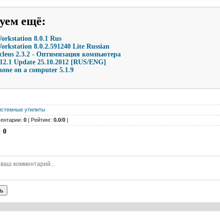
уем ещё
:
rkstation 8.0.1 Rus
kstation 8.0.2.591240 Lite Russian
cleus 2.3.2 - Оптимизация компьютера
.1 Update 25.10.2012 [RUS/ENG]
hone on a computer 5.1.9
истемные утилиты
ентарии:
0
| Рейтинг:
0.0
/
0
|
:
0
ь