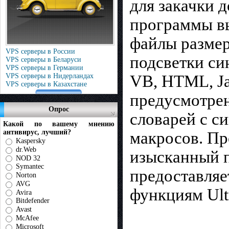
для закачки 
программы в
файлы размер
VPS серверы в России
подсветки си
VPS серверы в Беларуси
VPS серверы в Германии
VB, HTML, Ja
VPS серверы в Нидерландах
VPS серверы в Казахстане
предусмотре
Опрос
словарей с с
Какой по вашему мнению
антивирус, лучший?
макросов. Пр
Kaspersky
dr.Web
изысканный 
NOD 32
Symantec
предоставляе
Norton
AVG
функциям Ultr
Avira
Bitdefender
Avast
McAfee
Microsoft