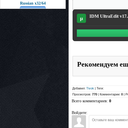
Russian x32/64
IDM UltraEdit v17.
µ
Рекомендуем е
Добавил:
Tivok
| Теги:
Просмотров:
770
| Комментарии:
0
| Р
Всего комментариев
:
0
Войдите: