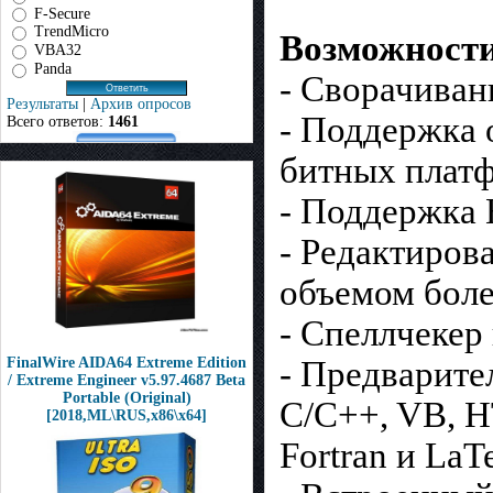
F-Secure
TrendMicro
Возможност
VBA32
Panda
- Сворачиван
Результаты
|
Архив опросов
- Поддержка 
Всего ответов:
1461
битных плат
- Поддержка
- Редактиров
объемом боле
- Спеллчекер
- Предварите
FinalWire AIDA64 Extreme Edition
/ Extreme Engineer v5.97.4687 Beta
Portable (Original)
C/C++, VB, H
[2018,ML\RUS,x86\x64]
Fortran и LaT