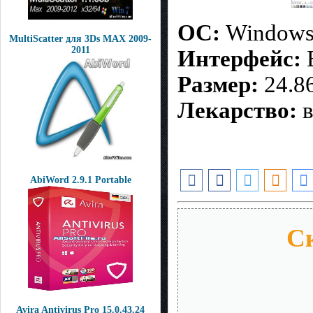
ОС:
Windows 
MultiScatter для 3Ds MAX 2009-
2011
И
нтерфейс:
E
Размер:
24.8
Лекарство:
в
AbiWord 2.9.1 Portable
Ск
Avira Antivirus Pro 15.0.43.24