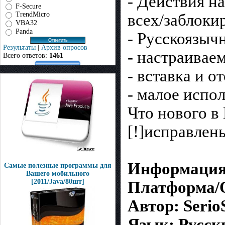
- Действия н
F-Secure
TrendMicro
всех/заблоки
VBA32
Panda
- Русскоязыч
Результаты
|
Архив опросов
- настраива
Всего ответов:
1461
- вcтавка и 
- малое испо
Что нового в
[!]исправлен
Информация 
Самые полезные программы для
Вашего мобильного
[2011/Java/80шт]
Платформа/О
Автор: Serio
Язык: Русск