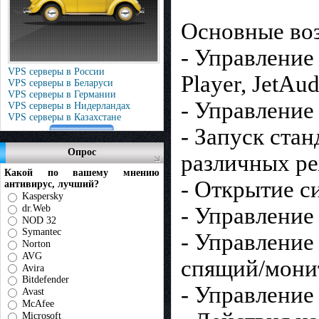
Основные во
- Управление
VPS серверы в России
Player, JetAud
VPS серверы в Беларуси
VPS серверы в Германии
- Управление
VPS серверы в Нидерландах
VPS серверы в Казахстане
- Запуск ста
Опрос
различных р
Какой по вашему мнению
- Открытие с
антивирус, лучший?
Kaspersky
dr.Web
- Управлени
NOD 32
Symantec
- Управление
Norton
AVG
спящий/мони
Avira
Bitdefender
- Управление 
Avast
McAfee
Microsoft