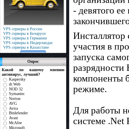
- девятого ее
закончившего
VPS серверы в России
Инсталлятор с
VPS серверы в Беларуси
VPS серверы в Германии
VPS серверы в Нидерландах
участия в пр
VPS серверы в Казахстане
запуска само
Опрос
разрядности 
Какой по вашему мнению
антивирус, лучший?
компоненты б
Kaspersky
dr.Web
режиме.
NOD 32
Symantec
Norton
AVG
Для работы н
Avira
Bitdefender
Avast
системе .Net
McAfee
Microsoft