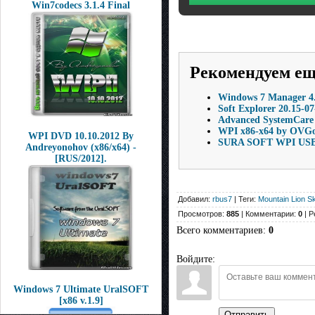
Win7codecs 3.1.4 Final
Рекомендуем е
Windows 7 Manager 4.
Soft Explorer 20.15-0
Advanced SystemCare 
WPI x86-x64 by OVGo
WPI DVD 10.10.2012 By
SURA SOFT WPI USB 
Andreyonohov (x86/x64) -
[RUS/2012].
Добавил:
rbus7
| Теги:
Mountain Lion S
Просмотров:
885
| Комментарии:
0
| Р
Всего комментариев
:
0
Войдите:
Windows 7 Ultimate UralSOFT
[x86 v.1.9]
Отправить