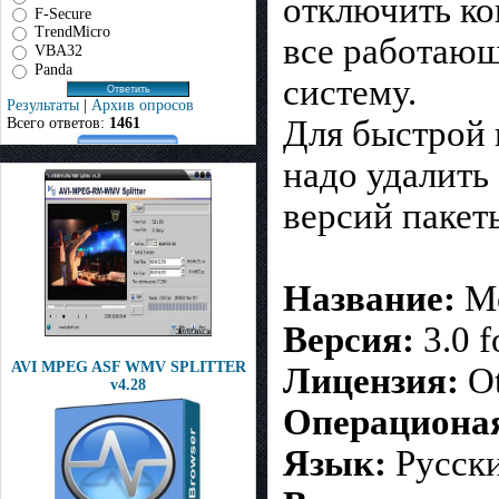
отключить ко
F-Secure
TrendMicro
все работающ
VBA32
Panda
систему.
Результаты
|
Архив опросов
Для быстрой 
Всего ответов:
1461
надо удалить
версий пакеты
Название:
Mo
Версия:
3.0 
AVI MPEG ASF WMV SPLITTER
Лицензия:
Ot
v4.28
Операционая
Язык:
Русск