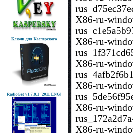
rus_d75ec37e
X86-ru-windo
rus_c1e5a5b9
X86-ru-windo
Ключи для Касперского
rus_1f371cd6
X86-ru-windo
rus_4afb2f6b
X86-ru-windo
rus_5de56f95
RadioGet v1.7.8.1 [2011 ENG]
X86-ru-windo
rus_172a2d7a
X86-ru-windo