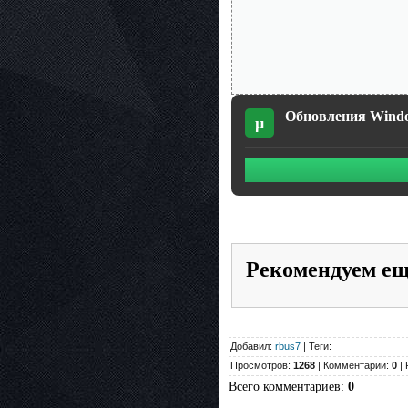
Обновления Window
µ
Рекомендуем е
Добавил:
rbus7
| Теги:
Просмотров:
1268
| Комментарии:
0
| 
Всего комментариев
:
0