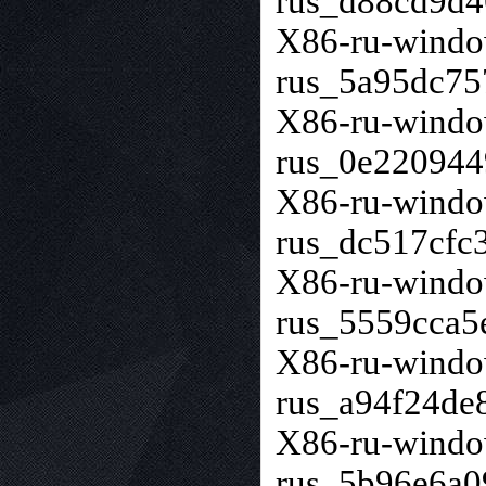
rus_d88cd9d4
X86-ru-windo
rus_5a95dc7
X86-ru-windo
rus_0e22094
X86-ru-windo
rus_dc517cfc
X86-ru-windo
rus_5559cca5
X86-ru-windo
rus_a94f24de
X86-ru-windo
rus_5b96e6a0