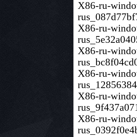
X86-ru-windo
rus_087d77b
X86-ru-windo
rus_5e32a040
X86-ru-windo
rus_bc8f04cd
X86-ru-windo
rus_12856384
X86-ru-windo
rus_9f437a07
X86-ru-windo
rus_0392f0e4