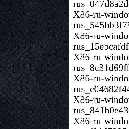
rus_047d8a2d
X86-ru-windo
rus_545bb3f7
X86-ru-windo
rus_15ebcafd
X86-ru-windo
rus_8c31d69f
X86-ru-windo
rus_c04682f4
X86-ru-windo
rus_841b0e43
X86-ru-windo