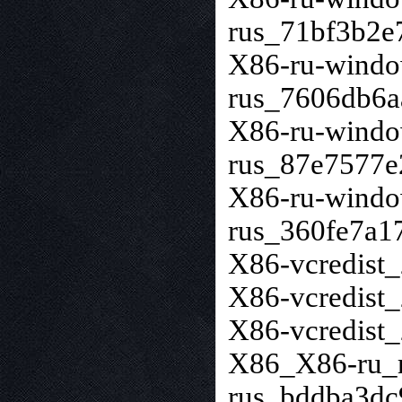
rus_71bf3b2e
X86-ru-wind
rus_7606db6a
X86-ru-wind
rus_87e7577e
X86-ru-wind
rus_360fe7a1
X86-vcredist
X86-vcredist
X86-vcredist
X86_X86-ru_
rus_bddba3dc