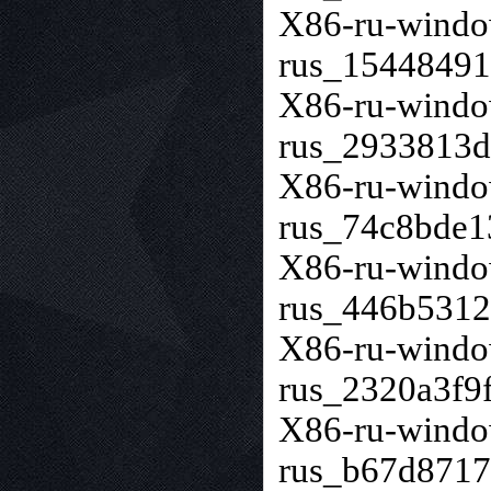
X86-ru-windo
rus_15448491
X86-ru-windo
rus_2933813d
X86-ru-windo
rus_74c8bde1
X86-ru-windo
rus_446b5312
X86-ru-windo
rus_2320a3f9
X86-ru-windo
rus_b67d871