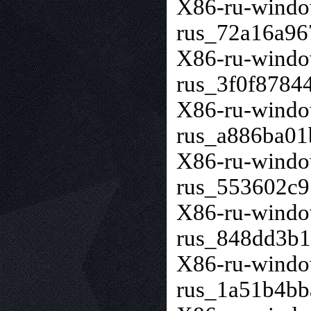
X86-ru-windo
rus_72a16a96
X86-ru-windo
rus_3f0f8784
X86-ru-windo
rus_a886ba01
X86-ru-windo
rus_553602c
X86-ru-windo
rus_848dd3b
X86-ru-windo
rus_1a51b4bb