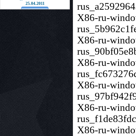
rus_a259296
25.04.2011
X86-ru-windo
rus_5b962c1f
X86-ru-windo
rus_90bf05e8
X86-ru-windo
rus_fc673276
X86-ru-windo
rus_97bf942f
X86-ru-windo
rus_f1de83fd
X86-ru-windo