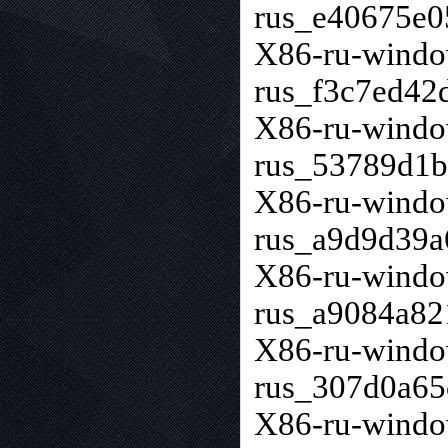
rus_e40675e0
X86-ru-windo
rus_f3c7ed42
X86-ru-windo
rus_53789d1b
X86-ru-windo
rus_a9d9d39a
X86-ru-windo
rus_a9084a82
X86-ru-windo
rus_307d0a6
X86-ru-windo