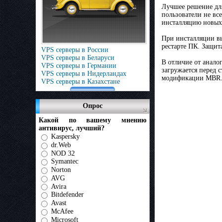
Лучшее решение для
пользователи не вс
инсталляцию новых 
При инсталляции вы
рестарте ПК. Защит
VPS серверы в России
VPS серверы в Беларуси
В отличие от анало
VPS серверы в Германии
загружается перед 
VPS серверы в Нидерландах
модификации MBR
VPS серверы в Казахстане
Опрос
Какой по вашему мнению
антивирус, лучший?
Kaspersky
dr.Web
NOD 32
Symantec
Norton
AVG
Avira
Bitdefender
Avast
McAfee
Microsoft