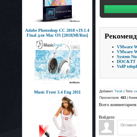
Adobe Photoshop CC 2018 v19.1.4
Рекоменд
Final для Mac OS [2018|Ml/Rus]
VMware Wo
VMware Wor
System Nu
DOC&TT 12
VoIP telep
Добавил:
Tivok
| Теги:
с
Music Frost 3.4 Eng 2011
Просмотров:
483
| Комм
Всего комментариев
Войдите: