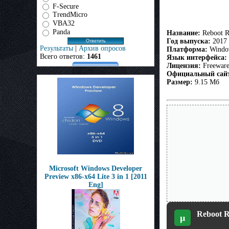
F-Secure
TrendMicro
VBA32
Panda
Название:
Reboot R
Год выпуска:
2017
Результаты
|
Архив опросов
Платформа:
Windows
Всего ответов:
1461
Язык интерфейса:
Лицензия:
Freewar
Официальный сай
Размер:
9.15 Мб
Microsoft Windows Developer
Preview x86-x64 Lite 3 in 1 [2011
Eng]
Reboot R
µ