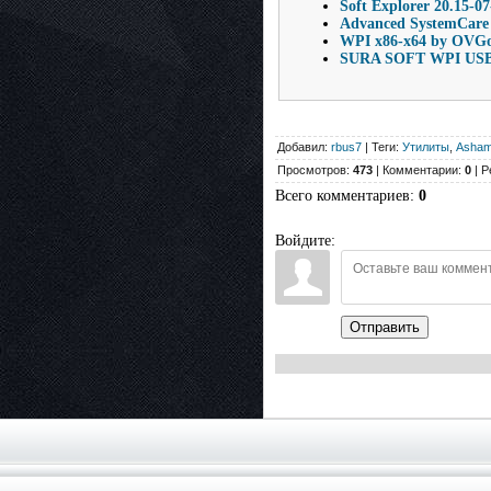
Soft Explorer 20.15-0
Advanced SystemCare 
WPI x86-x64 by OVGo
SURA SOFT WPI USB 
Добавил:
rbus7
| Теги:
Утилиты
,
Asha
Просмотров:
473
| Комментарии:
0
| Р
Всего комментариев
:
0
Войдите:
Отправить