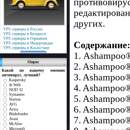
противовирус
редактирован
других.
VPS серверы в России
VPS серверы в Беларуси
VPS серверы в Германии
Содержание
VPS серверы в Нидерландах
VPS серверы в Казахстане
1. Ashampoo®
Опрос
2. Ashampoo®
Какой по вашему мнению
3. Ashampoo®
антивирус, лучший?
Kaspersky
dr.Web
4. Ashampoo®
NOD 32
Symantec
5. Ashampoo®
Norton
AVG
6. Ashampoo® 
Avira
Bitdefender
7. Ashampoo®
Avast
McAfee
Microsoft