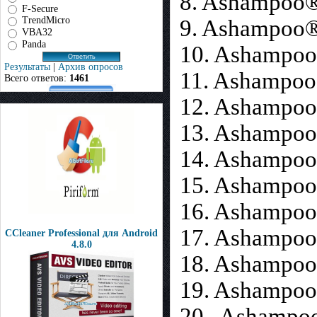
8. Ashampoo® 
F-Secure
TrendMicro
9. Ashampoo®
VBA32
Panda
10. Ashampoo
Результаты
|
Архив опросов
11. Ashampoo
Всего ответов:
1461
12. Ashampoo
13. Ashampoo
14. Ashampoo
15. Ashampo
16. Ashampoo
17. Ashampoo
CCleaner Professional для Android
4.8.0
18. Ashampoo®
19. Ashampoo
20 . Ashampo