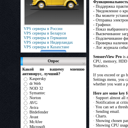
Функциональность
- Поддержка практи
- Уведомление о кр
- Вы можете устано
- Отправка электро
- Графики.
VPS серверы в России
- Показ выбранного 
VPS серверы в Беларуси
- Высвечивание заг
VPS серверы в Германии
- Подсвечивание фи
VPS серверы в Нидерландах
- Проверка наличия
VPS серверы в Казахстане
- Лог журнала соб
SensorsView Pro
is 
Опрос
CPU, memory, HDD usa
Statistics.
Какой по вашему мнению
антивирус, лучший?
If you exceed or go b
Kaspersky
Settings menu, you ca
dr.Web
whether you want a pa
NOD 32
Symantec
Here are some key f
Norton
· Support almost all
· Notification at criti
AVG
· You can set a thres
Avira
· Sending email.
Bitdefender
· Charts.
Avast
· Showing chosen para
McAfee
· Showing CPU usag
Microsoft