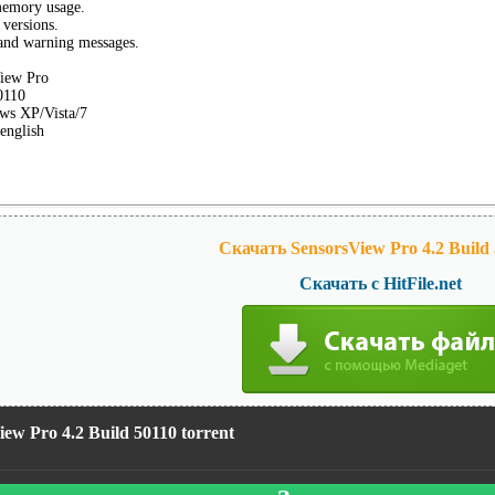
memory usage.
 versions.
 and warning messages.
iew Pro
0110
s XP/Vista/7
english
Скачать SensorsView Pro 4.2 Build 
Скачать с HitFile.net
iew Pro 4.2 Build 50110 torrent