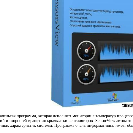
аленькая программа, которая исполняет мониторинг температур процессо
й и скоростей вращения крыльчатки вентиляторов. SensorView автомат
енных характеристик системы. Программа очень информативна, имеет о