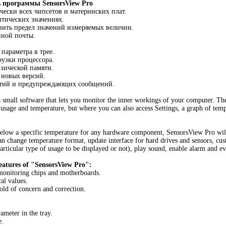
 программы SensorsView Pro
чески всех чипсетов и материнских плат.
итических значениях.
вить предел значений измеряемых величин.
нной почты.
параметра в трее.
рузки процессора.
зической памяти.
 новых версий.
ытий и предупреждающих сообщений.
a small software that lets you monitor the inner workings of your computer. Th
ge and temperature, but where you can also access Settings, a graph of tempe
elow a specific temperature for any hardware component, SensorsView Pro will 
n change temperature format, update interface for hard drives and sensors, cu
rticular type of usage to be displayed or not), play sound, enable alarm and ev
eatures of "SensorsView Pro":
 monitoring chips and motherboards.
cal values.
hold of concern and correction.
meter in the tray.
e.