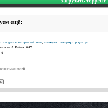
Загрузить торрент
уем ещё
:
естких дисков
,
материнской платы
,
мониторинг температур процессора
ентарии:
0
| Рейтинг:
0.0
/
0
|
:
0
ь