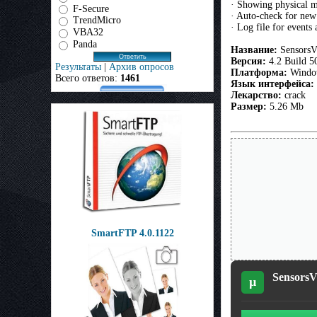
· Showing physical 
F-Secure
· Auto-check for new
TrendMicro
· Log file for events
VBA32
Panda
Название:
SensorsV
Версия:
4.2 Build 5
Результаты
|
Архив опросов
Платформа:
Window
Всего ответов:
1461
Язык интерфейса:
Лекарство:
crack
Размер:
5.26 Mb
SmartFTP 4.0.1122
SensorsV
µ