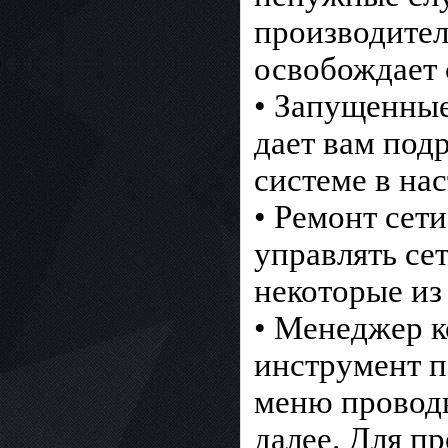
производител
освобождает 
• Запущенные
дает вам по
системе в на
• Ремонт сет
управлять се
некоторые из
• Менеджер к
инструмент п
меню проводн
далее. Для п