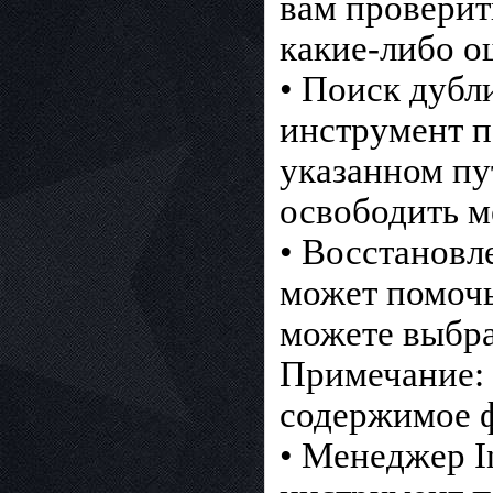
вам проверит
какие-либо о
• Поиск дубли
инструмент п
указанном пу
освободить м
• Восстановл
может помочь
можете выбра
Примечание: 
содержимое ф
• Менеджер In