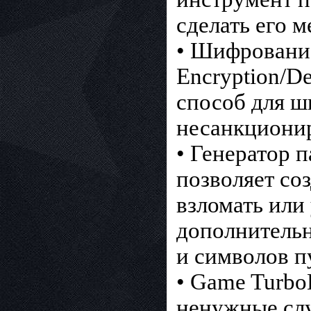
сделать его 
• Шифровани
Encryption/D
способ для ш
несанкционир
• Генератор 
позволяет со
взломать или
дополнительн
и символов п
• Game Turbo
ненужные сл