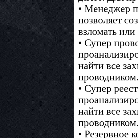
• Менеджер п
позволяет со
взломать или 
• Супер пров
проанализиро
найти все за
проводником
• Супер реес
проанализиро
найти все за
проводником
• Резервное 