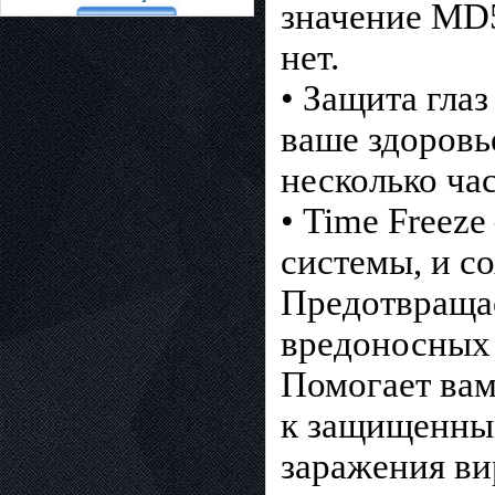
значение MD
нет.
• Защита гла
ваше здоровь
несколько час
• Time Freez
системы, и с
Предотвращае
вредоносных 
Помогает вам
к защищенны
заражения ви