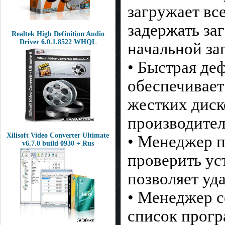
загружает вс
задержать за
Realtek High Definition Audio
Driver 6.0.1.8522 WHQL
начальной за
• Быстрая де
обеспечивае
жестких диск
производител
Xilisoft Video Converter Ultimate
• Менеджер п
v6.7.0 build 0930 + Rus
проверить ус
позволяет уд
• Менеджер с
список прогр