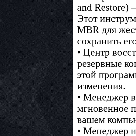
and Restore)
Этот инструм
MBR для жест
сохранить ег
• Центр восс
резервные ко
этой програм
изменения.
• Менеджер в
мгновенное п
вашем компью
• Менеджер 