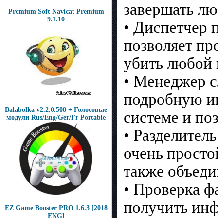
завершать лю
Premium Soft Navicat Premium
9.1.10
• Диспетчер 
позволяет пр
убить любой 
• Менеджер с
подробную и
Balabolka v2.2.0.508 + Голосовые
системе и по
модули Rus/Eng/Ger/Fr Portable
• Разделитель
очень просто
также объеди
• Проверка ф
получить инф
EZ Game Booster PRO 1.6.3 [2018
ENG]