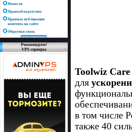
Новости
Правообладателям
Правила публикации
контента на сайте
Обратная связь
Рекомендуем!
VPS серверы
Toolwiz Car
для
ускорен
функциональн
обеспечивани
в том числе 
также 40 сил