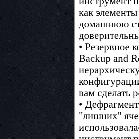
инструмент п
как элементы
домашнюю стр
доверительны
• Резервное к
Backup and R
иерархическу
конфигурации
вам сделать 
• Дефрагмент
"лишних" яче
использовала
инструмент п