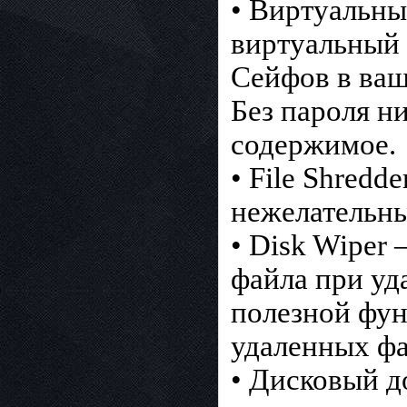
• Виртуальны
виртуальный 
Сейфов в ваш
Без пароля н
содержимое.
• File Shred
нежелательны
• Disk Wiper
файла при уд
полезной фун
удаленных фа
• Дисковый д