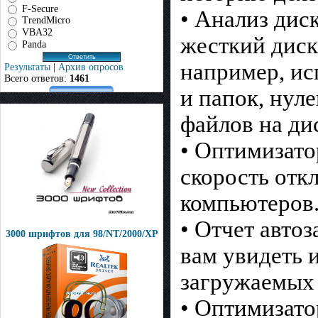
F-Secure
• Анализ дис
TrendMicro
VBA32
жесткий диск
Panda
например, ис
Результаты
|
Архив опросов
Всего ответов:
1461
и папок, нул
файлов на ди
• Оптимизато
скорость отк
компьютеров
• Отчет автоз
3000 шрифтов для 98/NT/2000/XP
вам увидеть 
загружаемых 
• Оптимизато