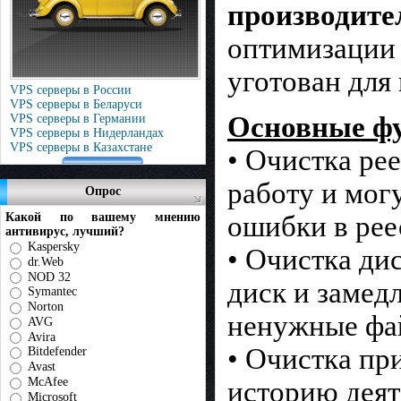
производите
оптимизации
уготован для
VPS серверы в России
VPS серверы в Беларуси
Основные ф
VPS серверы в Германии
VPS серверы в Нидерландах
VPS серверы в Казахстане
• Очистка ре
работу и мог
Опрос
ошибки в рее
Какой по вашему мнению
антивирус, лучший?
Kaspersky
• Очистка ди
dr.Web
NOD 32
диск и замед
Symantec
Norton
ненужные фай
AVG
Avira
• Очистка пр
Bitdefender
Avast
McAfee
историю деят
Microsoft