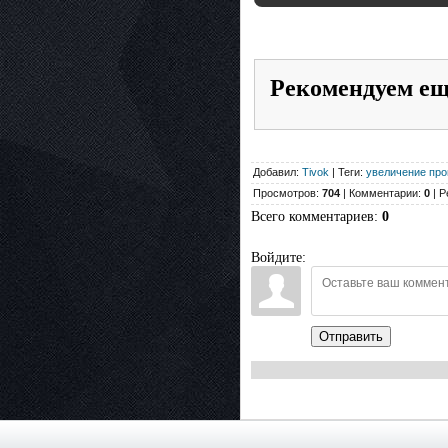
Рекомендуем е
Добавил:
Tivok
| Теги:
увеличение про
Просмотров:
704
| Комментарии:
0
| Р
Всего комментариев
:
0
Войдите:
Отправить