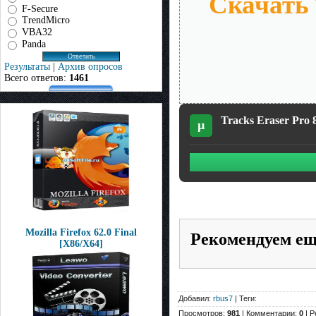
Скачать T
F-Secure
TrendMicro
VBA32
Panda
Результаты
|
Архив опросов
Всего ответов:
1461
Tracks Eraser Pro 8
µ
Mozilla Firefox 62.0 Final
Рекомендуем е
[X86/X64]
Добавил:
rbus7
| Теги:
Просмотров:
981
| Комментарии:
0
| Р