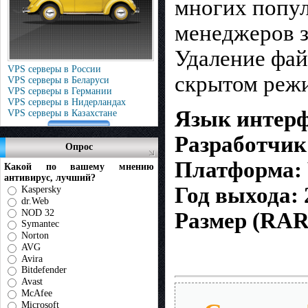
многих попул
менеджеров за
Удаление файл
VPS серверы в России
скрытом режи
VPS серверы в Беларуси
VPS серверы в Германии
VPS серверы в Нидерландах
Язык интерф
VPS серверы в Казахстане
Разработчик:
Опрос
Платформа: W
Какой по вашему мнению
антивирус, лучший?
Год выхода: 
Kaspersky
dr.Web
NOD 32
Размер (RAR
Symantec
Norton
AVG
Avira
Bitdefender
Avast
McAfee
Microsoft