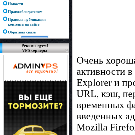
Новости
Правообладателям
Правила публикации
контента на сайте
Обратная связь
Рекомендуем!
VPS серверы
Очень хороша
активности в 
Explorer и пр
URL, кэш, пер
временных фа
введенных ад
Mozilla Firef