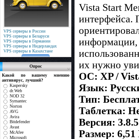
Vista Start M
интерфейса. 
ориентировал
VPS серверы в России
VPS серверы в Беларуси
информации, 
VPS серверы в Германии
VPS серверы в Нидерландах
использованн
VPS серверы в Казахстане
их нужно уви
Опрос
ОС: XP / Vist
Какой по вашему мнению
антивирус, лучший?
Язык: Русск
Kaspersky
dr.Web
NOD 32
Тип: Беспла
Symantec
Norton
Таблетка: Не
AVG
Avira
Версия: 3.8.5
Bitdefender
Avast
Размер: 6,51
McAfee
Microsoft