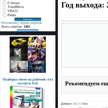
Год выхода: 
F-Secure
TrendMicro
VBA32
Panda
Результаты
|
Архив опросов
Всего ответов:
1461
Подборка обоев на рабочий стол
Рекомендуем е
(ассорти №4)
Добавил:
Ctrl_V
| Теги: