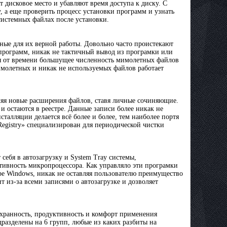
 дисковое место и убавляют время доступа к диску. С
у, а еще проверить процесс установки программ и узнать
системных файлах после установки.
ые для их верной работы. Довольно часто проистекают
 программ, никак не тактичный вывод из програмки или
емя от времени большущее численность мимолетных файлов
имолетных и никак не используемых файлов работает
ляя новые расширения файлов, ставя личные сочиняющие.
и остаются в реестре. Данные записи более никак не
талляции делается всё более и более, тем наиболее портя
Registry» специализирован для периодической чистки
ебя в автозагрузку и System Tray системы,
тивность микропроцессора. Как управляло эти програмки
ре Windows, никак не оставляя пользователю преимущество
т из-за всеми записями о автозагрузке и дозволяет
охранность, продуктивность и комфорт применения
азделены на 6 групп, любые из каких разбиты на