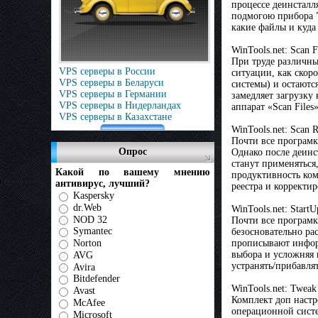
процессе деинсталл
подмогою прибора ”
какие файлы и куда
WinTools.net: Scan F
При труде различны
VPS серверы в России
ситуации, как скор
VPS серверы в Беларуси
системы) и остаютс
VPS серверы в Германии
замедляет загрузку
VPS серверы в Нидерландах
аппарат «Scan Files»
VPS серверы в Казахстане
WinTools.net: Scan R
Почти все програмк
Опрос
Однако после деинс
станут применяться
Какой по вашему мнению
продуктивность ком
антивирус, лучший?
реестра и корректи
Kaspersky
dr.Web
WinTools.net: Start
NOD 32
Почти все програмк
Symantec
безосновательно ра
прописывают информ
Norton
выбора и усложняя 
AVG
устранять/прибавлят
Avira
Bitdefender
WinTools.net: Tweak
Avast
Комплект доп настр
McAfee
операционной систе
Microsoft