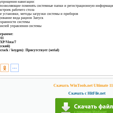
 упрощения навигации:
позволяющие поменять системные папки и регистрационную информац
астроек рабочего стола
е установки, методы загрузки системы и приборов
рование вида рацион Запуск
охранности системы
анелей управления системы
грамме:
011
XP/Vista/7
сский)
rack / keygen): Присутствует (serial)
Скачать WinTools.net Ultimate 11.
Скачать с HitFile.net