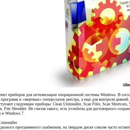
плект приборов для оптимизации операционной системы Windows. В сос
программ и «мертвых» гиперссылок реестра, а еще для контроля деяний
тупают следующие приборы: Clean Uninstaller, Scan Files, Scan Shortcuts, S
Man, File Shredder. Не считая такого, есть утлиботы для достоверного со
a и Windows 7.
Uninstaller
разного программного снабжения, на твердом диске совсем часто остаю