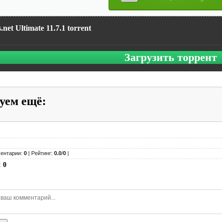
net Ultimate 11.7.1 torrent
Загрузить торрент
уем ещё
:
ентарии:
0
| Рейтинг:
0.0
/
0
|
:
0