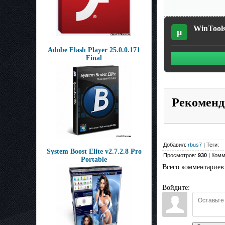
WinTools.
µ
Adobe Flash Player 25.0.0.171
Final
Рекоменд
Добавил:
rbus7
| Теги:
System Boost Elite v2.7.2.8 Pro
Просмотров:
930
| Комм
Portable
Всего комментариев
Войдите: