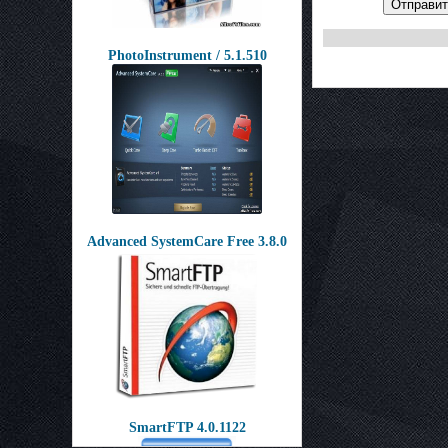
Отправит
PhotoInstrument / 5.1.510
Advanced SystemCare Free 3.8.0
SmartFTP 4.0.1122