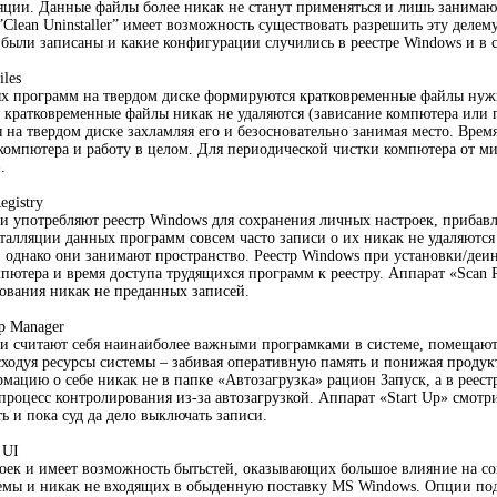
яции. Данные файлы более никак не станут применяться и лишь занимают
Clean Uninstaller” имеет возможность существовать разрешить эту делем
 были записаны и какие конфигурации случились в реестре Windows и в 
iles
х программ на твердом диске формируются кратковременные файлы нужн
о кратковременные файлы никак не удаляются (зависание компютера или
я на твердом диске захламляя его и безосновательно занимая место. Вр
 компютера и работу в целом. Для периодической чистки компютера от м
.
egistry
и употребляют реестр Windows для сохранения личных настроек, прибав
талляции данных программ совсем часто записи о их никак не удаляются 
, однако они занимают пространство. Реестр Windows при установки/деинс
пютера и время доступа трудящихся программ к реестру. Аппарат «Scan 
рования никак не преданных записей.
Up Manager
и считают себя наинаиболее важными програмками в системе, помещают с
сходуя ресурсы системы – забивая оперативную память и понижая продук
ацию о себе никак не в папке «Автозагрузка» рацион Запуск, а в реест
процесс контролирования из-за автозагрузкой. Аппарат «Start Up» смотри
ь и пока суд да дело выключать записи.
 UI
оек и имеет возможность бытьстей, оказывающих большое влияние на с
мы и никак не входящих в обыденную поставку MS Windows. Опции подр