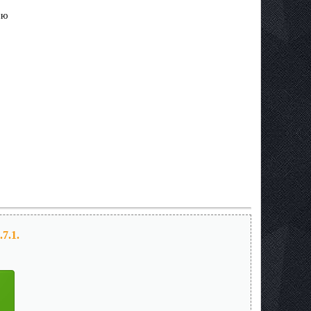
ию
7.1.