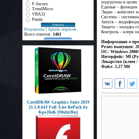
подгруппы в целях
F-Secure
Единые – функции 
TrendMicro
Экран – комплект н
VBA32
Система – системны
Panda
Запуск – модифици
Защита – наладка с
Результаты
|
Архив опросов
Контроль – клерк п
Всего ответов:
1461
Информация о про
Релиз выпущен: 2
ОС: Windows 2000/
Интерфейс: Ml (Ру
Лекарство (ключ / c
Файл: 2,27 Мб
CorelDRAW Graphics Suite 2019
21.1.0.643 Full /Lite RePack by
KpoJIuK [Multi/Ru]