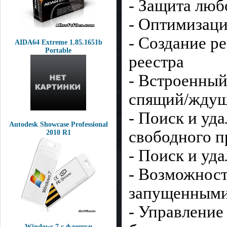
- Защита лю
- Оптимизаци
- Создание р
AIDA64 Extreme 1.85.1651b
Portable
реестра
- Встроенный
спящий/ждущ
- Поиск и уд
Autodesk Showcase Professional
свободного п
2010 R1
- Поиск и уд
- Возможност
запущенными
- Управление
Windows 7 с флешки