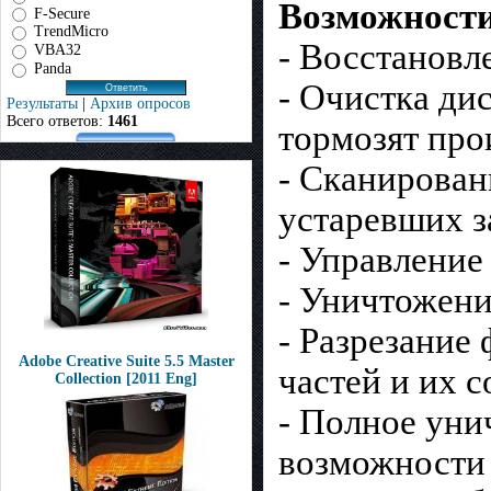
Возможност
F-Secure
TrendMicro
- Восстановл
VBA32
Panda
- Очистка ди
Результаты
|
Архив опросов
Всего ответов:
1461
тормозят про
- Сканирован
устаревших з
- Управление
- Уничтожени
- Разрезание
Adobe Creative Suite 5.5 Master
частей и их 
Collection [2011 Eng]
- Полное уни
возможности