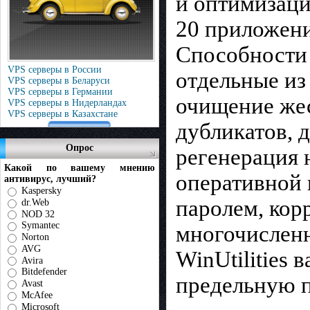
и оптимизаци
20 приложен
Способности 
VPS серверы в России
отдельные из
VPS серверы в Беларуси
VPS серверы в Германии
очищение жес
VPS серверы в Нидерландах
VPS серверы в Казахстане
дубликатов, 
Опрос
регенерация 
Какой по вашему мнению
оперативной 
антивирус, лучший?
Kaspersky
паролем, кор
dr.Web
NOD 32
Symantec
многочисленн
Norton
AVG
WinUtilities 
Avira
Bitdefender
предельную п
Avast
McAfee
Microsoft