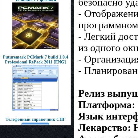
безопасно уд
- Отображени
программном
- Легкий дос
из одного ок
- Организаци
Futuremark PCMark 7 build 1.0.4
Professional RePack 2011 [ENG]
- Планирован
Релиз выпущ
Платформа: 
Язык интерф
Тeлeфонный спрaвoчник СHГ
Лекарство: Н