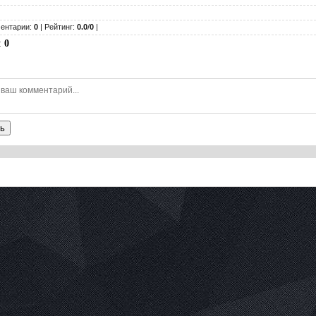
ентарии:
0
| Рейтинг:
0.0
/
0
|
:
0
ь