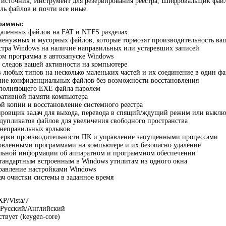
источник, Инструмент для резервирования реестра, Шифровальщик файл
ль файлов и почти все иные.
граммы:
даленных файлов на FAT и NTFS разделах
 ненужных и мусорных файлов, которые тормозят производительность ва
стра Windows на наличие направильных или устаревших записей
ом программа в автозапуске Windows
 следов вашей активности на компьютере
в любых типов на несколько маленьких частей и их соединение в один ф
ние конфиденциальных файлов без возможности восстановления
сполняющего EXE файла паролем
ративной памяти компьютера
ой копии и восстановление системного реестра
ировщик задач для выхода, перевода в спящий/ждущий режим или выклю
 дупликатов файлов для увеличения свободного пространства
 неправильных ярлыков
верки производительности ПК и управление запущенными процессами
овленными программами на компьютере и их безопасно удаление
альной информации об аппаратном и программном обеспечении
стандартным встроенным в Windows утилитам из одного окна
правление настройками Windows
ач очистки системы в заданное время
P/Vista/7
Русский/Английский
твует (keygen-core)