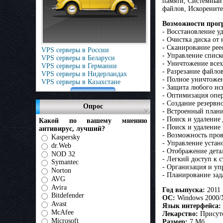
памяти, Системный 
файлов, Искорените
Возможности про
- Восстановление у
- Очистка диска от
- Сканирование рее
VPS серверы в России
- Управление списк
VPS серверы в Беларуси
- Уничтожение всех
VPS серверы в Германии
- Разрезание файло
VPS серверы в Нидерландах
- Полное уничтоже
VPS серверы в Казахстане
- Защита любого и
- Оптимизация опе
- Создание резервн
Опрос
- Встроенный план
- Поиск и удаление
Какой по вашему мнению
- Поиск и удаление
антивирус, лучший?
- Возможность про
Kaspersky
- Управление устан
dr.Web
- Отображение дет
NOD 32
- Легкий доступ к 
Symantec
- Организация и у
Norton
- Планирование зад
AVG
Avira
Год выпуска:
2011
Bitdefender
ОС:
Windows 2000/X
Avast
Язык интерфейса:
McAfee
Лекарство:
Присутс
Microsoft
Размер:
7 Мб