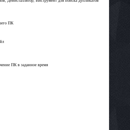
ов, Деинсталлятор, Инструмент для поиска дупликатов
шего ПК
айл
чение ПК в заданное время