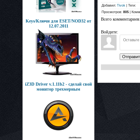
Добавил:
Tivok
| Теги:
Просмотров:
805
| Комм
Всего комментариев
Keys/Ключи для ESET/NOD32 от
12.07.2011
Войдите:
Отправит
iZ3D Driver v.1.11b2 - сделай свой
монитор трехмерным