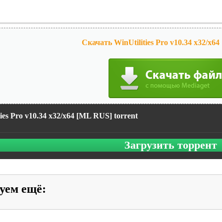
Скачать WinUtilities Pro v10.34 x32/x6
ties Pro v10.34 x32/x64 [ML RUS] torrent
Загрузить торрент
уем ещё
: