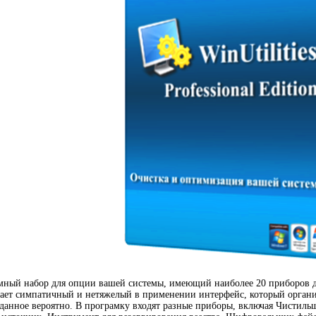
мный набор для опции вашей системы, имеющий наиболее 20 приборов 
ает симпатичный и нетяжелый в применении интерфейс, который организ
е данное вероятно. В програмку входят разные приборы, включая Чисти