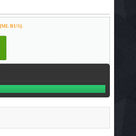
4 [ML RUS].