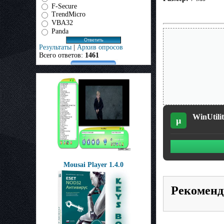
F-Secure
TrendMicro
VBA32
Panda
Результаты
|
Архив опросов
Всего ответов:
1461
WinUtili
µ
Mousai Player 1.4.0
Рекоменд