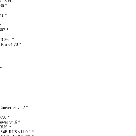
9.2809 *
36 *
41 *
r
302 *
.3.262 *
 Pro v4.70 *
 *
Converter v2.2 *
*
v7.0 *
ewer v4.6 *
 RUS *
CS4E RUS v11.0.1 *