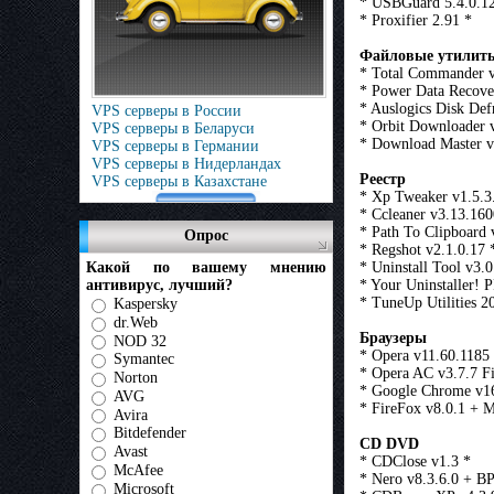
* USBGuard 5.4.0.1
* Proxifier 2.91 *
Файловые утилит
* Total Commander v
* Power Data Recove
* Auslogics Disk Def
VPS серверы в России
* Orbit Downloader 
VPS серверы в Беларуси
* Download Master v
VPS серверы в Германии
VPS серверы в Нидерландах
Реестр
VPS серверы в Казахстане
* Xp Tweaker v1.5.3
* Ccleaner v3.13.160
* Path To Clipboard 
Опрос
* Regshot v2.1.0.17 
Какой по вашему мнению
* Uninstall Tool v3.
антивирус, лучший?
* Your Uninstaller! 
* TuneUp Utilities 2
Kaspersky
dr.Web
Браузеры
NOD 32
* Opera v11.60.1185
Symantec
* Opera AC v3.7.7 Fi
Norton
* Google Chrome v16
AVG
* FireFox v8.0.1 + 
Avira
Bitdefender
CD DVD
Avast
* CDClose v1.3 *
McAfee
* Nero v8.3.6.0 + BP
Microsoft