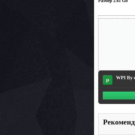
Размер 2.61 Gb
WPI By о
µ
Рекоменд