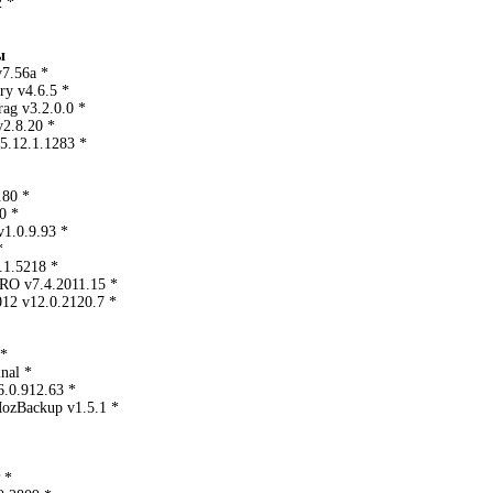
2 *
ы
7.56а *
ry v4.6.5 *
rag v3.2.0.0 *
v2.8.20 *
5.12.1.1283 *
.80 *
0 *
v1.0.9.93 *
*
0.1.5218 *
PRO v7.4.2011.15 *
012 v12.0.2120.7 *
 *
nal *
.0.912.63 *
MozBackup v1.5.1 *
 *