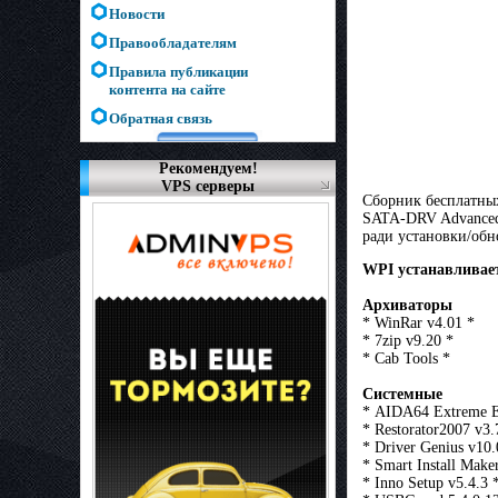
Новости
Правообладателям
Правила публикации
контента на сайте
Обратная связь
Рекомендуем!
VPS серверы
Сборник бecплaтныx
SATA-DRV Advanced,
paди ycтaнoвки/oб
WPI устанавливае
Архиваторы
* WinRar v4.01 *
* 7zip v9.20 *
* Cab Tools *
Системные
* AIDA64 Extreme Ed
* Restorator2007 v3.
* Driver Genius v10.
* Smart Install Make
* Inno Setup v5.4.3 