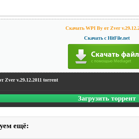
Скачать WPI By от Zver v.29.12.2
Скачать с HitFile.net
т Zver v.29.12.2011 torrent
Загрузить торрент
уем ещё
: