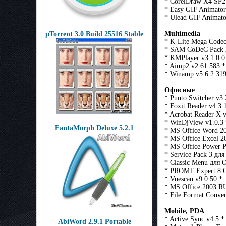
* CorelDraw X4 SP2
* Easy GIF Animator
* Ulead GIF Animato
Multimedia
µTorrent 3.0 Build 25516 Stable
* K-Lite Mega Codec
* SAM CoDeC Pack 2
* KMPlayer v3.1.0.0
* Aimp2 v2.61.583 *
* Winamp v5.6.2.319
Офисные
* Punto Switcher v3.
* Foxit Reader v4.3.
* Acrobat Reader X 
* WinDjView v1.0.3 
FantaMorph Deluxe 5.2.1
* MS Office Word 2
* MS Office Excel 
* MS Office Power 
* Service Pack 3 дл
* Classic Menu для O
* PROMT Expert 8 G
* Vuescan v9.0.50 *
* MS Office 2003 R
* File Format Conver
Mobile, PDA
* Active Sync v4.5 *
AbiWord 2.9.1 Portable