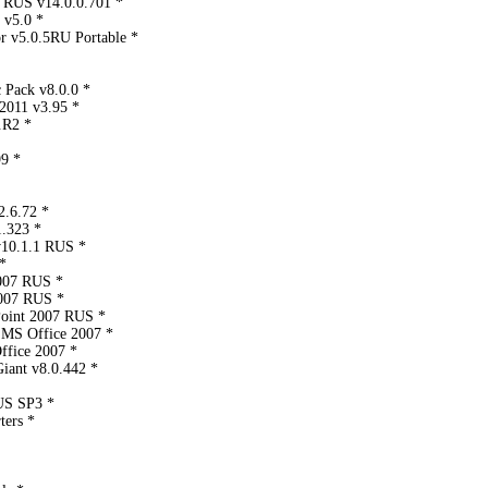
 RUS v14.0.0.701 *
 v5.0 *
r v5.0.5RU Portable *
 Pack v8.0.0 *
011 v3.95 *
.R2 *
9 *
2.6.72 *
1.323 *
v10.1.1 RUS *
*
007 RUS *
2007 RUS *
Point 2007 RUS *
я MS Office 2007 *
ffice 2007 *
iant v8.0.442 *
US SP3 *
ters *