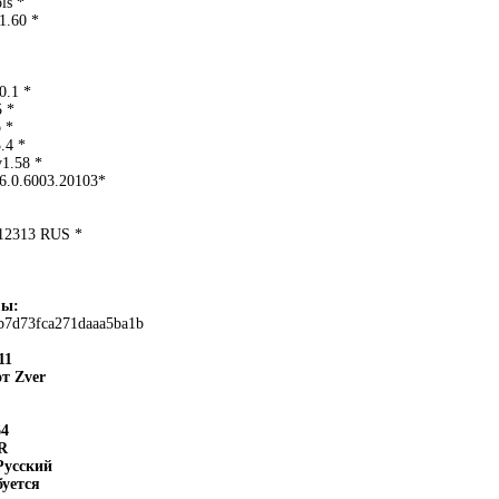
ls *
1.60 *
0.1 *
5 *
 *
.4 *
v1.58 *
6.0.6003.20103*
.12313 RUS *
мы:
b7d73fca271daaa5ba1b
11
т Zver
64
R
Русский
буется