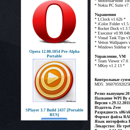
* MotorolaPhone Too
* Nokia PC Suite v7.
Украшения
* LClock v1.62b *
* iColor Folder v1.5.
* Rocket Dock v1.3.
* Executor v0.99.04b
* Visual Task Tips v3
* Vetton Wallpapers 
* Windows Sidebar v
Opera 12.00.1054 Pre-Alpha
Portable
Управление, VM
* Team Viewer v7.0
* MKey v1.2.13 *
Контрольные сум
MD5: 3f6070592025
Релиз выпущен:20
Название WPI By о
Версия v.29.12.2011
Издатель Zver
SPlayer 3.7 Build 2437 [Portable
Разрядность х86/x
RUS]
Формат файла RA
Язык интерфейса 
Лекарство: Не тре