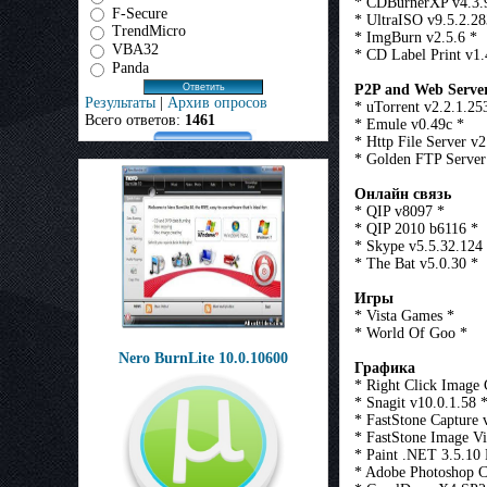
* CDBurnerXP v4.3.
F-Secure
* UltraISO v9.5.2.28
TrendMicro
* ImgBurn v2.5.6 *
VBA32
* CD Label Print v1.
Panda
P2P and Web Serve
Результаты
|
Архив опросов
* uTorrent v2.2.1.25
Всего ответов:
1461
* Emule v0.49с *
* Http File Server v2
* Golden FTP Server
Онлайн связь
* QIP v8097 *
* QIP 2010 b6116 *
* Skype v5.5.32.124
* The Bat v5.0.30 *
Игры
* Vista Games *
* World Of Goo *
Nero BurnLite 10.0.10600
Графика
* Right Click Image 
* Snagit v10.0.1.58 
* FastStone Capture 
* FastStone Image Vi
* Paint .NET 3.5.10
* Adobe Photoshop 