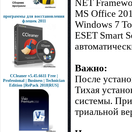
NET Framewor
MS Office 201
программы для восстановления
флешек 2011
Windows 7 Too
ESET Smart Se
автоматическ
Важно:
CCleaner v5.45.6611 Free |
После устано
Professional | Business | Technician
Edition [RePack 2018|RUS]
Тихая устано
системы. При
триальной в