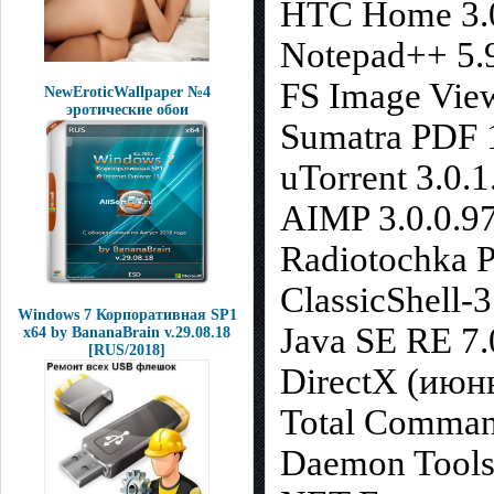
HTC Home 3.
Notepad++ 5.
FS Image View
NewEroticWallpaper №4
эротические обои
Sumatra PDF 
uTorrent 3.0.
AIMP 3.0.0.9
Radiotochka P
ClassicShell-3
Windows 7 Корпоративная SP1
Java SE RE 7.
x64 by BananaBrain v.29.08.18
[RUS/2018]
DirectX (июн
Total Comman
Daemon Tools