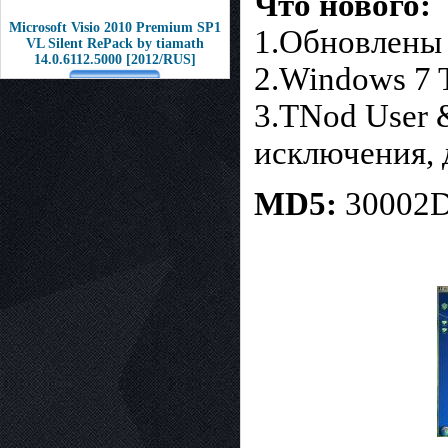
Что нового:
Microsoft Visio 2010 Premium SP1
1.Обновлены
VL Silent RePack by tiamath
14.0.6112.5000 [2012/RUS]
2.Windows 7 T
3.TNod User 
исключения, д
MD5:
30002