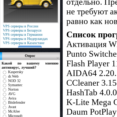
отдельно. Пр
не требуют а
равно как но
VPS серверы в России
VPS серверы в Беларуси
Список прогр
VPS серверы в Германии
VPS серверы в Нидерландах
Активация Wi
VPS серверы в Казахстане
Punto Switche
Опрос
Flash Player 
Какой по вашему мнению
антивирус, лучший?
AIDA64 2.20
Kaspersky
dr.Web
CCleaner 3.1
NOD 32
Symantec
Norton
HashTab 4.0.0
AVG
Avira
K-Lite Mega C
Bitdefender
Avast
Daum PotPlaye
McAfee
Microsoft