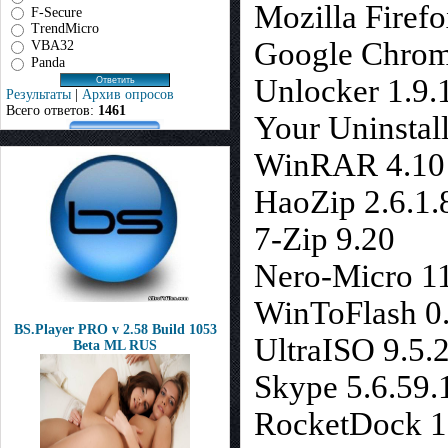
Mozilla Firef
F-Secure
TrendMicro
Google Chrom
VBA32
Panda
Unlocker 1.9.
Результаты
|
Архив опросов
Всего ответов:
1461
Your Uninstall
WinRAR 4.10
HaoZip 2.6.1.
7-Zip 9.20
Nero-Micro 1
WinToFlash 0
BS.Player PRO v 2.58 Build 1053
UltraISO 9.5.
Beta ML RUS
Skype 5.6.59.
RocketDock 1