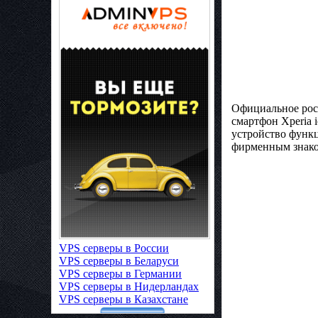
Официальное росс
смартфон Xperia 
устройство функ
фирменным знаком 
VPS серверы в России
VPS серверы в Беларуси
VPS серверы в Германии
VPS серверы в Нидерландах
VPS серверы в Казахстане