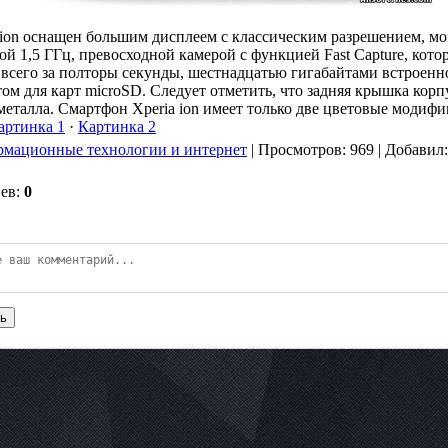
 ion оснащен большим дисплеем с классическим разрешением, 
ой 1,5 ГГц, превосходной камерой с функцией Fast Capture, кото
всего за полторы секунды, шестнадцатью гигабайтами встроенн
ом для карт microSD. Следует отметить, что задняя крышка корп
еталла. Смартфон Xperia ion имеет только две цветовые модифи
артинка 1
·
Картинка 2
мационные технологии и интернет
|
Просмотров
: 969 |
Добавил
иев
:
0
ь