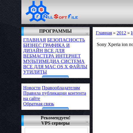
ПРОГРАММЫ
Главная
»
2012
»
ГЛАВНАЯ
БЕЗОПАСНОСТЬ
Sony Xperia ion п
БИЗНЕС
ГРАФИКА И
ДИЗАЙН
ВСЕ ДЛЯ
ВЕБМАСТЕРА
ИНТЕРНЕТ
МУЛЬТИМЕДИА
СИСТЕМА
ВСЕ ДЛЯ MAC OS X
ФАЙЛЫ
УТИЛИТЫ
Новости
Правообладателям
Правила публикации контента
на сайте
Обратная связь
Рекомендуем!
VPS серверы