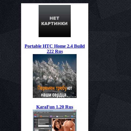
Portable HTC Home 2.4 Build
222 Rus
KaraFun 1.20 Rus