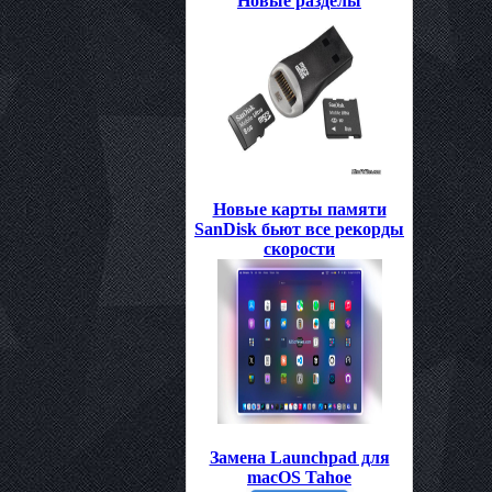
Новые разделы
Новые карты памяти
SanDisk бьют все рекорды
скорости
Замена Launchpad для
macOS Tahoe