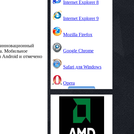
Internet Explorer 8
Internet Explorer 9
Mozilla Firefox
инновационный
Google Chrome
да. Мобильное
 Android и отмечено
Safari для Windows
Opera