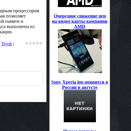
мощным процессором
рая позволяет
Очередное снижение цен
ой памяти и
на видео карты компании
уса выполнена из
AMD
кации.
:
Tivok
|
Sony Xperia ion появится в
России в августе