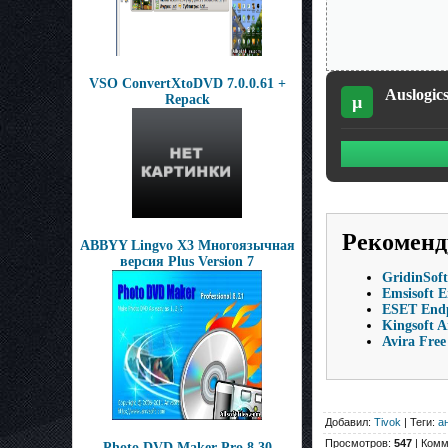
VSO ConvertXtoDVD 7.0.0.61 +
Auslogic
µ
Repack
Рекоменд
ABBYY Lingvo X3 Многоязычная
версия Plus Version 7
GridinSoft
Emsisoft E
ESET Endpo
Kingsoft A
Avira Free
Добавил:
Tivok
| Теги:
а
Просмотров:
547
| Комм
Photo DVD Maker Pro 8.30