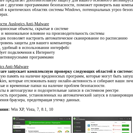
ware предлагает дополнительную защиту для вашего основного антивируса
мая с другими программами безопасности, поможет проверить ваш комп
й в критических областях системы Windows, потенциальных угроз безо
ерах.
ти Auslogics Anti-Malware
доносные объекты, скрытые в системе
 и минимальное влияние на производительность системы
ик позволяет настроить автоматическое сканирование по расписанию
уровень защиты для вашего компьютера
а, удобный в использовании интерфейс
ебует подключения к Интернету
с антивирусными программами
ics Anti-Malware
lware запускает комплексную проверку следующих областей в системе
ную память на наличие вредоносных программ, которые могут быть запу
kies, которые отслеживать вашу онлайн-активность и собирают ваши ли
ные и временные папки на наличие проблем безопасности.
кты в автозагрузке и подозрительные записи в системном реестре.
ность программ, установленных на автоматический запуск в планировщик
ения браузера, предотвращая утечку данных.
ания:
Win XP, Vista, 7, 8.1, 10