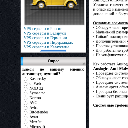
Auslogics Anti-Mal
Утилита, совмести
и опасных изменени
дополнений в брауз
Основные возможнос
• Обнаруживает вре
VPS серверы в России
• Маленький размер
VPS серверы в Беларуси
• Гибкий планировщ
VPS серверы в Германии
• Дополнительный 
VPS серверы в Нидерландах
• Простая установк
VPS серверы в Казахстане
• Для работы не тр
• Не конфликтует 
Опрос
Как работает Auslog
Auslogics Anti-Ma
Какой по вашему мнению
• Проверяет систем
антивирус, лучший?
• Обнаруживает coo
Kaspersky
• Проверяет систем
dr.Web
• Анализирует объе
NOD 32
• Проверка безопас
Symantec
• Сканирует расшир
Norton
AVG
Системные требов
Avira
Bitdefender
Avast
McAfee
Microsoft