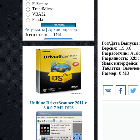
F-Secure
TrendMicro
VBA32
Panda
Результаты
|
Архив опросов
Всего ответов:
1461
Год/Дата Выпуска:
Версия:
1.9.3.0
Разработчик:
Auslo
Разрядность:
32bit
Язык интерфейса:
Таблэтка:
Вылечен
Размер:
8 MB
Uniblue DriverScanner 2011 v
3.0.0.7 ML RUS