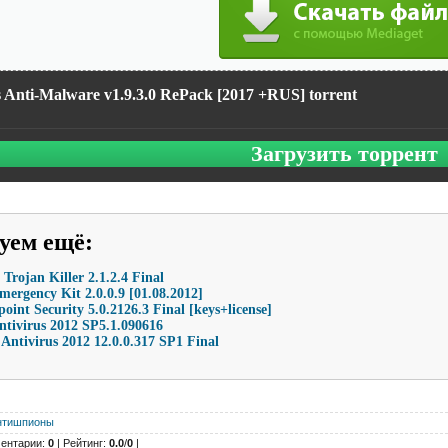
s Anti-Malware v1.9.3.0 RePack [2017 +RUS] torrent
Загрузить торрент
уем ещё
:
 Trojan Killer 2.1.2.4 Final
mergency Kit 2.0.0.9 [01.08.2012]
int Security 5.0.2126.3 Final [keys+license]
ntivirus 2012 SP5.1.090616
 Antivirus 2012 12.0.0.317 SP1 Final
нтишпионы
ентарии:
0
| Рейтинг:
0.0
/
0
|