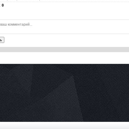
:
0
ь