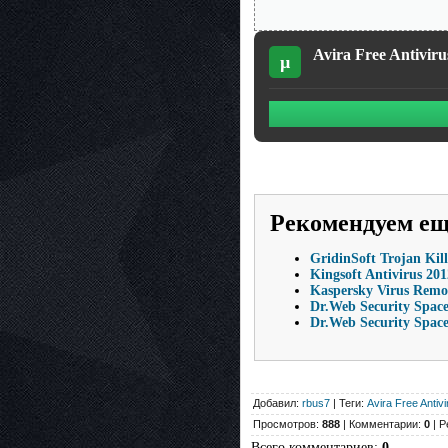
Avira Free Antiviru
µ
Рекомендуем е
GridinSoft Trojan Kill
Kingsoft Antivirus 20
Kaspersky Virus Remov
Dr.Web Security Space 
Dr.Web Security Space
Добавил:
rbus7
| Теги:
Avira Free Antivi
Просмотров:
888
| Комментарии:
0
| Р
Всего комментариев
:
0