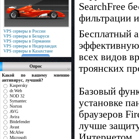
SearchFree б
фильтрации и
Бесплатный а
VPS серверы в России
VPS серверы в Беларуси
VPS серверы в Германии
эффективную 
VPS серверы в Нидерландах
VPS серверы в Казахстане
всех видов в
троянских пр
Опрос
Какой по вашему мнению
антивирус, лучший?
Kaspersky
Базовый функ
dr.Web
NOD 32
установке па
Symantec
Norton
браузеров Fir
AVG
Avira
Bitdefender
лучше защиту
Avast
McAfee
Интернетом.
Microsoft