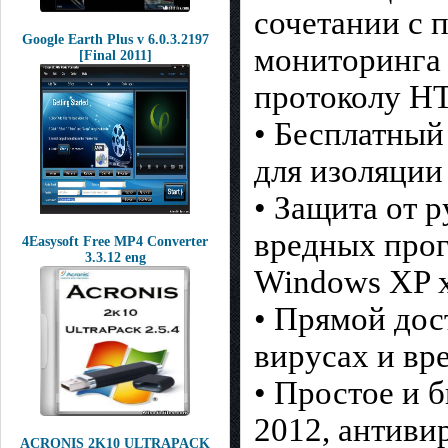
сочетании с 
Google Earth Plus v 6.0.3.2197
мониторинга 
[Final 2011]
протоколу HT
• Бесплатный
для изоляции
• Защита от 
вредных прог
4Easysoft Free MP4 Converter
3.3.12 eng
Windows XP 
• Прямой дос
вирусах и вр
• Простое и б
2012, антиви
ACRONIS 2K10 ULTRAPACK