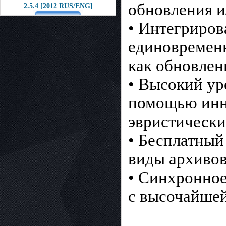
обновления и
2.5.4 [2012 RUS/ENG]
• Интегриро
единовременн
как обновлен
• Высокий ур
помощью инн
эвристически
• Бесплатный 
виды архивов
• Синхронное
с высочайше