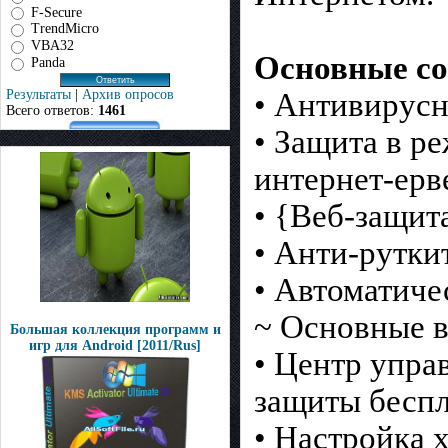
F-Secure
TrendMicro
VBA32
Основные со
Panda
• Антивирусн
Результаты
|
Архив опросов
Всего ответов:
1461
• Защита в р
интернет-ерв
• {Веб-защита
• Анти-рутки
• Автоматиче
~ Основные в
Большая коллекция программ и
игр для Android [2011/Rus]
• Центр упра
защиты беспл
• Настройка 