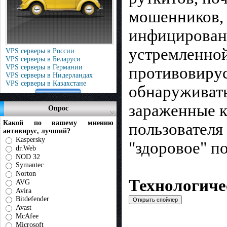
мошенников,
инфицированн
устремленной
VPS серверы в России
VPS серверы в Беларуси
VPS серверы в Германии
противовирус
VPS серверы в Нидерландах
VPS серверы в Казахстане
обнаруживать
зараженные к
Опрос
Какой по вашему мнению
пользователя
антивирус, лучший?
Kaspersky
"здоровое" п
dr.Web
NOD 32
Symantec
Norton
Технологиче
AVG
Avira
Bitdefender
Avast
McAfee
Microsoft