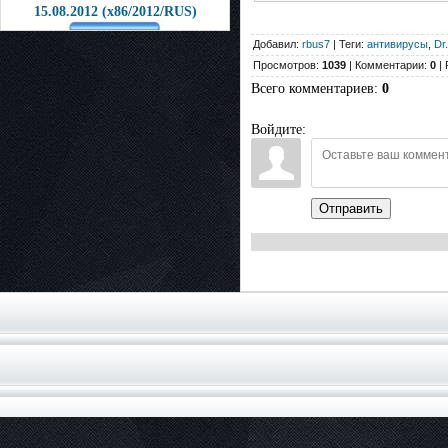
15.08.2012 (x86/2012/RUS)
Добавил:
rbus7
| Теги:
антивирусы
,
Dr
Просмотров:
1039
| Комментарии:
0
| 
Всего комментариев
:
0
Войдите:
Отправить