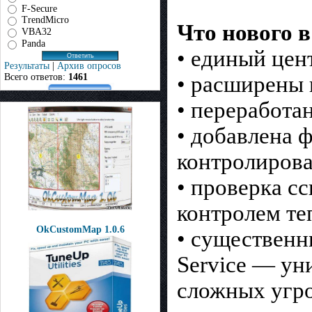
F-Secure
TrendMicro
Что нового в
VBA32
Panda
• единый цен
Результаты
|
Архив опросов
Всего ответов:
1461
• расширены 
• переработа
• добавлена 
контролирова
• проверка с
контролем те
OkCustomMap 1.0.6
• существенн
Service — ун
сложных угро