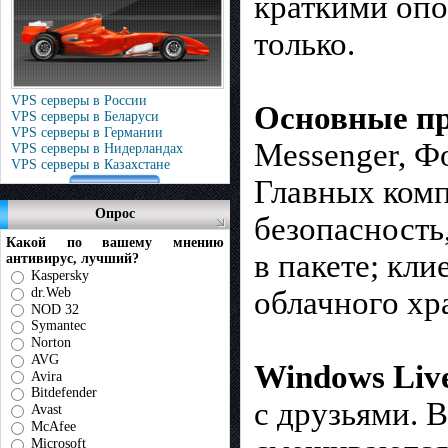
краткими опо
только.
VPS серверы в России
Основные пр
VPS серверы в Беларуси
VPS серверы в Германии
Messenger, Ф
VPS серверы в Нидерландах
VPS серверы в Казахстане
Главных комп
Опрос
безопасность
Какой по вашему мнению
в пакете; кл
антивирус, лучший?
Kaspersky
dr.Web
облачного хр
NOD 32
Symantec
Norton
AVG
Windows Liv
Avira
Bitdefender
с друзьями. 
Avast
McAfee
Microsoft