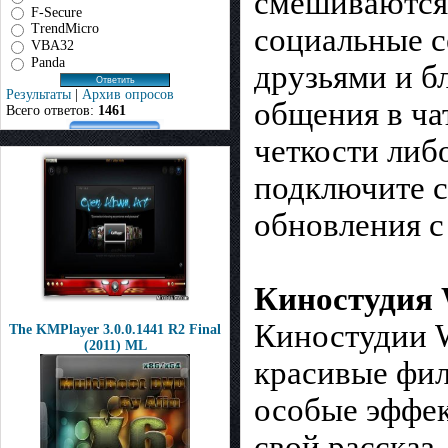
смешиваются
F-Secure
TrendMicro
социальные с
VBA32
Panda
друзьями и б
Результаты
|
Архив опросов
общения в ча
Всего ответов:
1461
четкости либ
подключите с
обновления с
Киностудия 
Киностудии W
The KMPlayer 3.0.0.1441 R2 Final
(2011) ML
красивые фил
особые эффект
свой рассказ