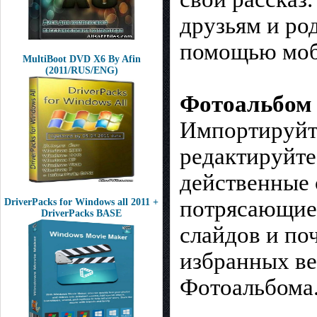
друзьям и ро
помощью моб
MultiBoot DVD X6 By Afin
(2011/RUS/ENG)
Фотоальбом 
Импортируйте
редактируйте
действенные 
потрясающие
DriverPacks for Windows all 2011 +
DriverPacks BASE
слайдов и по
избранных веб
Фотоальбома