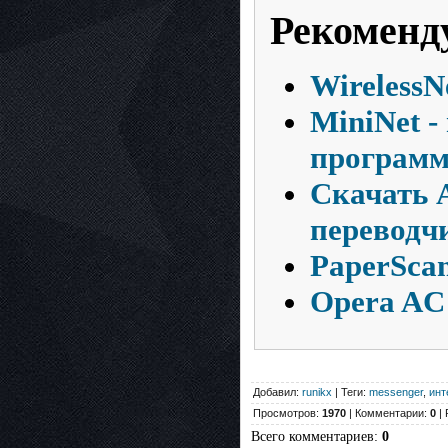
Рекоменд
WirelessN
MiniNet -
программ
Скачать A
переводч
PaperScan
Opera AC 
Добавил:
runikx
| Теги:
messenger
,
инт
Просмотров:
1970
| Комментарии:
0
| 
Всего комментариев
:
0