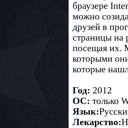
браузере Int
можно созида
друзей в про
страницы на 
посещая их. 
которыми они
которые нашл
Год:
2012
ОС:
только W
Язык:
Русски
Лекарство:
Н