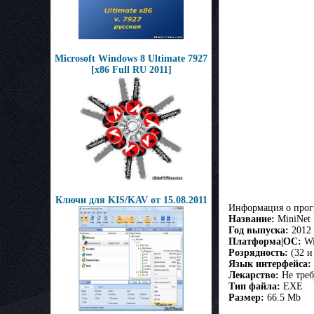
Microsoft Windows 8 Ultimate 7927
[x86 Full RU 2011]
Ключи для KIS/KAV oт 15.08.2011
Информация о про
Название:
MiniNet
Год выпуска:
2012
Платформа|ОС:
Wi
Розрядность:
(32 и
Язык интерфейса:
Лекарство:
Не треб
Тип файла:
EXE
Размер:
66.5 Mb