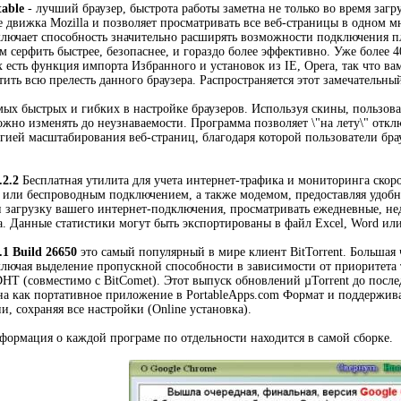
table
- лучший браузер, быстрота работы заметна не только во время загр
е движка Mozilla и позволяет просматривать все веб-страницы в одном 
лючает способность значительно расширять возможности подключения пл
м серфить быстрее, безопаснее, и гораздо более эффективно. Уже более
x есть функция импорта Избранного и установок из IE, Opera, так что вам
ить всю прелесть данного браузера. Распространяется этот замечательны
мых быстрых и гибких в настройке браузеров. Используя скины, пользова
жно изменять до неузнаваемости. Программа позволяет \"на лету\" отклю
ией масштабирования веб-страниц, благодаря которой пользователи брау
.2.2
Бесплатная утилита для учета интернет-трафика и мониторинга скор
или беспроводным подключением, а также модемом, предоставляя удобну
и загрузку вашего интернет-подключения, просматривать ежедневные, не
а. Данные статистики могут быть экспортированы в файл Excel, Word и
.1 Build 26650
это самый популярный в мире клиент BitTorrent. Большая ч
 включая выделение пропускной способности в зависимости от приоритета
HT (совместимо с BitComet). Этот выпуск обновлений µTorrent до после
а как портативное приложение в PortableApps.com Формат и поддержив
, сохраняя все настройки (Online установка).
формация о каждой програме по отдельности находится в самой сборке.