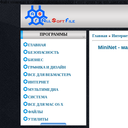
Файл упакован в самораспаковывающийся (.ехе) архив так что даже если у
ПРОГРАММЫ
Главная
»
Интерне
ГЛАВНАЯ
MiniNet - 
БЕЗОПАСНОСТЬ
БИЗНЕС
ГРАФИКА И ДИЗАЙН
ВСЕ ДЛЯ ВЕБМАСТЕРА
ИНТЕРНЕТ
МУЛЬТИМЕДИА
СИСТЕМА
ВСЕ ДЛЯ MAC OS X
ФАЙЛЫ
УТИЛИТЫ