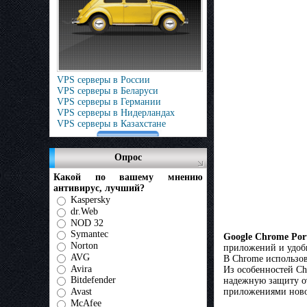
VPS серверы в России
VPS серверы в Беларуси
VPS серверы в Германии
VPS серверы в Нидерландах
VPS серверы в Казахстане
Опрос
Какой по вашему мнению
антивирус, лучший?
Kaspersky
dr.Web
NOD 32
Symantec
Google Chrome Port
Norton
приложений и удоб
AVG
В Chrome использов
Avira
Из особенностей C
Bitdefender
надежную защиту от
Avast
приложениями ново
McAfee