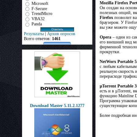
Mozilla Firefox Por
Microsoft
Он создан на основ
F-Secure
полезных опций, вк
TrendMicro
Firefox
позволит ва
VBA32
браузером. У Firefo
Panda
вы уже можете ощут
Результаты
|
Архив опросов
Opera
– один из са
Всего ответов:
1461
его внешний вид мо
фирменной технолог
прокрутки.
NetWorx Portable 5
с любым кабельным 
реальную скорость 
перерасходе трафик
µTorrent Portable 3
есть и в µTorrent,
функцию Mainline D
Программа упакован
Download Master 5.11.2.1277
существующие копии
Более подробная ин