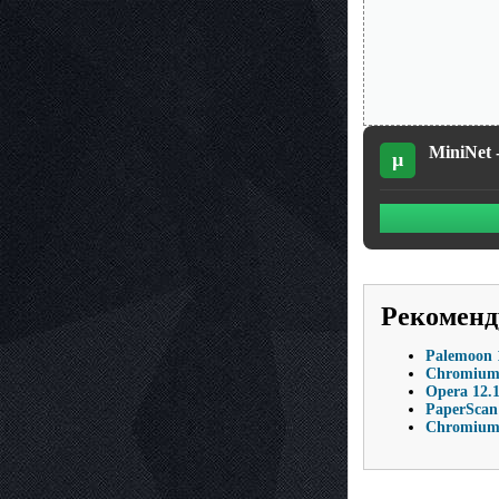
MiniNet 
µ
Рекоменд
Palemoon 1
Chromium 
Opera 12.1
PaperScan 
Chromium 