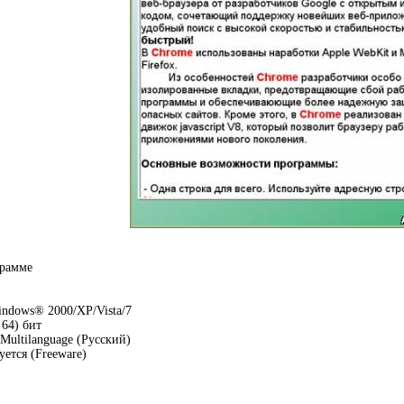
грамме
ndows® 2000/XP/Vista/7
 64) бит
Multilanguage (Русский)
уется (Freeware)