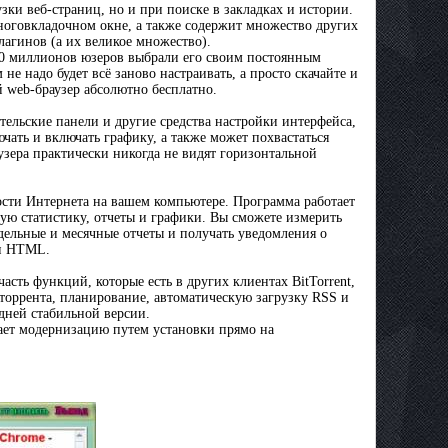
узки веб-страниц, но и при поиске в закладках и истории.
многовкладочном окне, а также содержит множество других
агинов (а их великое множество).
 40 миллионов юзеров выбрали его своим постоянным
 не надо будет всё заново настраивать, а просто скачайте и
й web-браузер абсолютно бесплатно.
тельские панели и другие средства настройки интерфейса,
чать и включать графику, а также может похвастаться
зера практически никогда не видят горизонтальной
ости Интернета на вашем компьютере. Программа работает
ю статистику, отчеты и графики. Вы сможете измерить
дельные и месячные отчеты и получать уведомления о
ли HTML.
асть функций, которые есть в других клиентах BitTorrent,
 торрента, планирование, автоматическую загрузку RSS и
дней стабильной версии.
ает модернизацию путем установки прямо на