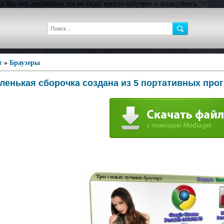
 Вас нет архиватора это не беда, просто запутите и пользуйтесь.">
т
»
Браузеры
маленькая сборочка создана из 5 портативных про