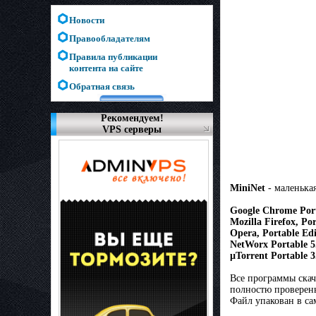
Новости
Правообладателям
Правила публикации
контента на сайте
Обратная связь
Рекомендуем!
VPS серверы
MiniNet
- маленькая
Google Chrome Port
Mozilla Firefox, Por
Opera, Portable Edi
NetWorx Portable 5
µTorrent Portable 3
Все программы скач
полностю проверены
Файл упакован в сам