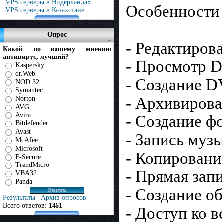
VPS серверы в Нидерландах
Особенности
VPS серверы в Казахстане
Опрос
- Редактиров
Какой по вашему мнению
антивирус, лучший?
- Просмотр 
Kaspersky
dr.Web
- Создание 
NOD 32
Symantec
- Архивиров
Norton
AVG
Avira
- Создание ф
Bitdefender
Avast
- Запись му
McAfee
Microsoft
- Копирован
F-Secure
TrendMicro
- Прямая зап
VBA32
Panda
- Создание о
Результаты
|
Архив опросов
Всего ответов:
1461
- Доступ ко 