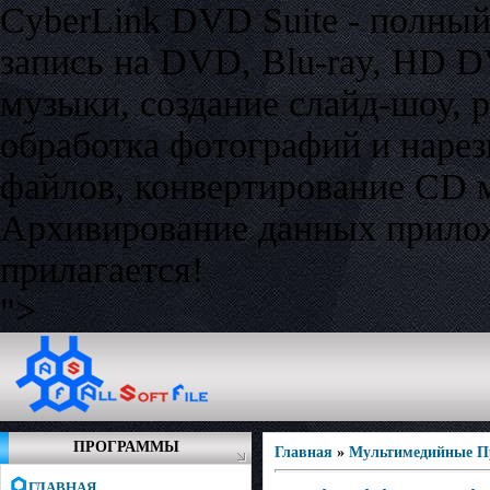
CyberLink DVD Suite - полны
запись на DVD, Blu-ray, HD 
музыки, создание слайд-шоу, 
обработка фотографий и нарез
файлов, конвертирование CD м
Архивирование данных прилож
прилагается!
">
ПРОГРАММЫ
Главная
»
Мультимедийные 
ГЛАВНАЯ