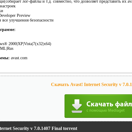
и(собирает лог-файлы и т.д. совместно, что дозволяет представить их av
 настроек
ки
Developer Preview
ти все улучшения безопасности
грамме:
s® 2000|XP|Vista|7(x32|x64)
ML|Rus
аммы:
avast.com
Скачать Avast! Internet Security v 7.0.1
ternet Security v 7.0.1407 Final torrent