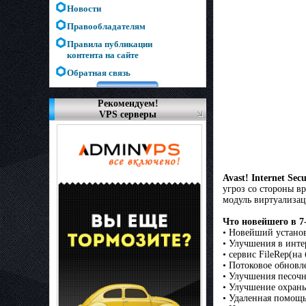
Новости
Правообладателям
Правила публикации
контента на сайте
Обратная связь
Рекомендуем!
VPS серверы
Avast! Internet Sec
угроз со стороны в
модуль виртуализаци
Что новейшего в 7
• Новейший устан
• Улучшения в инте
• сервис FileRep(на 
• Потоковое обновл
• Улучшения песочн
• Улучшение охраны
• Удаленная помощь