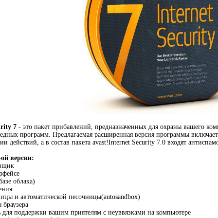
urity 7
- это пакет прибавлений, предназначенных для охраны вашего ко
редных программ. Предлагаемая расширенная версия программы включает 
и действий, а в состав пакета avast!Internet Security 7.0 входят антис
-ой версии:
овщик
рфейсе
базе облака)
ения
ицы и автоматической песочницы(autosandbox)
 браузера
 для поддержки вашим приятелям с неуввязками на компьютере