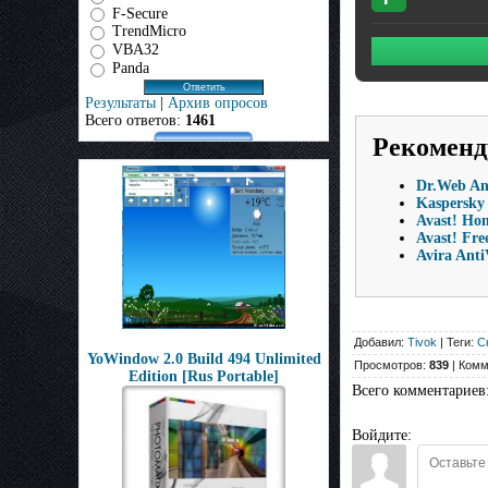
F-Secure
TrendMicro
VBA32
Panda
Результаты
|
Архив опросов
Всего ответов:
1461
Рекоменд
Dr.Web Ant
Kaspersky 
Avast! Ho
Avast! Fre
Avira Anti
Добавил:
Tivok
| Теги:
С
YoWindow 2.0 Build 494 Unlimited
Просмотров:
839
| Комм
Edition [Rus Portable]
Всего комментариев
Войдите: