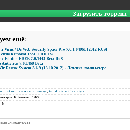
Загрузить торрент
уем ещё
:
i-Virus / Dr.Web Security Space Pro 7.0.1.04061 [2012 RUS]
Virus Removal Tool 11.0.0.1245
me Edition FREE 7.0.1443 Beta RuS
e Antivirus 7.0.1468 Beta
Vir Rescue System 3.6.9 (18.10.2012) - Лечение компьютера
кчать Avast!
,
скачать антивирус
,
Avast! Internet Security 7
ентарии:
0
| Рейтинг:
0.0
/
0
|
:
0