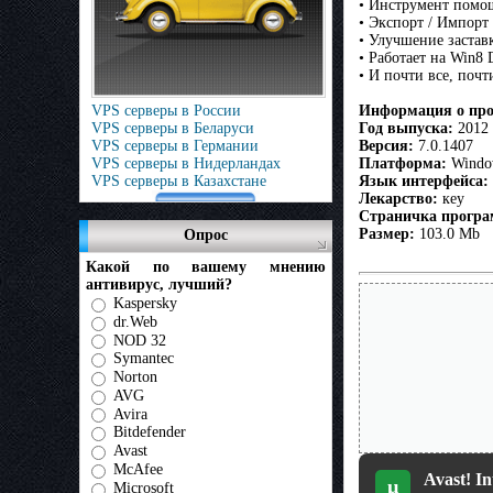
• Инструмент помощ
• Экспорт / Импорт
• Улучшение застав
• Работает на Win8 
• И почти все, поч
VPS серверы в России
Информация о про
VPS серверы в Беларуси
Год выпуска:
2012
VPS серверы в Германии
Версия:
7.0.1407
VPS серверы в Нидерландах
Платформа:
Window
VPS серверы в Казахстане
Язык интерфейса:
Лекарство:
кey
Страничка прогр
Размер:
103.0 Mb
Опрос
Какой по вашему мнению
антивирус, лучший?
Kaspersky
dr.Web
NOD 32
Symantec
Norton
AVG
Avira
Bitdefender
Avast
McAfee
Avast! In
µ
Microsoft