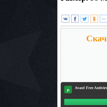
Скача
Avast! Free Antivir
µ