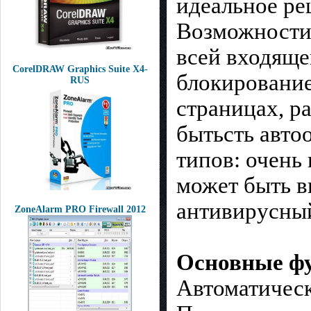
идеальное ре
Возможности:
всей входяще
CorelDRAW Graphics Suite X4-
блокирование
RUS
страницах, р
бытьсть авто
типов: очень
может быть вн
антивирусный
ZoneAlarm PRO Firewall 2012
Основные ф
Автоматическ