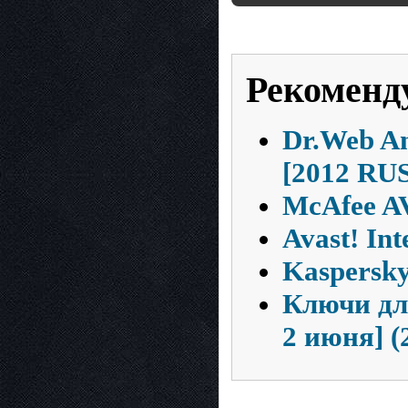
Рекоменд
Dr.Web An
[2012 RUS
McAfee AV
Avast! Int
Kaspersky
Ключи для
2 июня] (