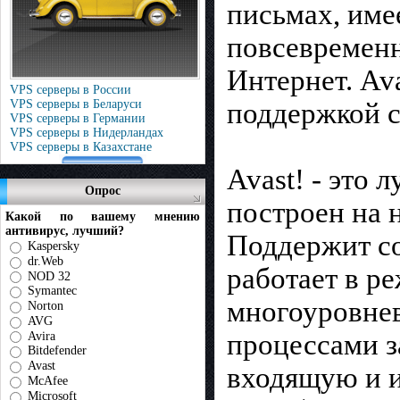
письмах, име
повсевременн
Интернет. Av
VPS серверы в России
поддержкой с
VPS серверы в Беларуси
VPS серверы в Германии
VPS серверы в Нидерландах
VPS серверы в Казахстане
Avast! - это
Опрос
построен на 
Какой по вашему мнению
антивирус, лучший?
Поддержит со
Kaspersky
dr.Web
работает в р
NOD 32
Symantec
многоуровнев
Norton
AVG
процессами з
Avira
Bitdefender
Avast
входящую и и
McAfee
Microsoft