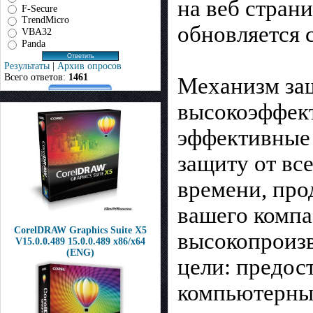
на веб стран
F-Secure
TrendMicro
обновляется 
VBA32
Panda
Результаты
|
Архив опросов
Всего ответов:
1461
Механизм защ
высокоэффект
эффективные
защиту от вс
времени, про
вашего компа.
CorelDRAW Graphics Suite X5
высокопроизв
V15.0.0.489 15.0.0.489 x86/x64
(ENG)
цели: предос
компьютерных