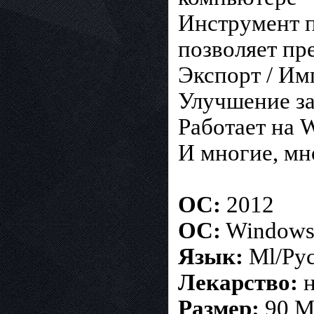
Инструмент п
позволяет пре
Экспорт / Им
Улучшение за
Работает на 
И многие, мн
ОС:
2012
ОC:
Windows®
Язык:
Ml/Ру
Лекарство:
н
Размер:
90 M