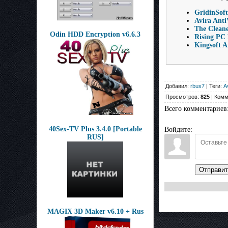
GridinSoft
Avira Anti
The Cleane
Odin HDD Encryption v6.6.3
Rising PC 
Kingsoft A
Добавил:
rbus7
| Теги:
A
Просмотров:
825
| Комм
Всего комментариев
40Sex-TV Plus 3.4.0 [Portable
Войдите:
RUS]
Отправит
MAGIX 3D Maker v6.10 + Rus