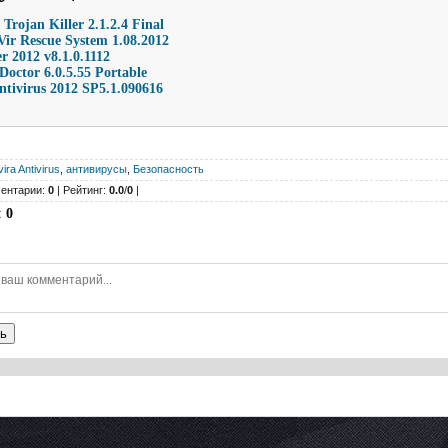
 Trojan Killer 2.1.2.4 Final
Vir Rescue System 1.08.2012
r 2012 v8.1.0.1112
Doctor 6.0.5.55 Portable
ntivirus 2012 SP5.1.090616
vira Antivirus
,
антивирусы
,
Безопасность
ентарии:
0
| Рейтинг:
0.0
/
0
|
:
0
ь