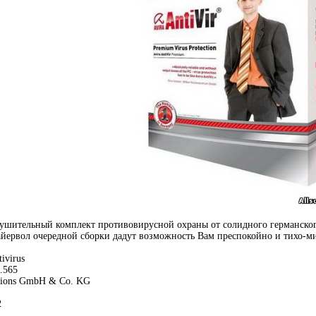
ушительный комплект противовирусной охраны от солидного германского
ервол очередной сборки дадут возможность Вам преспокойно и тихо-ми
ivirus
.565
tions GmbH & Co. KG
2