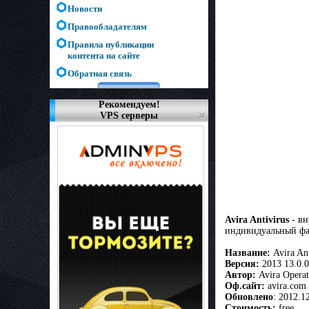
Новости
Правообладателям
Правила публикации
контента на сайте
Обратная связь
Рекомендуем!
VPS серверы
Avira Antivirus
- вн
индивидуальный фай
Название:
Avira Ant
Версия:
2013 13.0.0
Автор:
Avira Opera
Оф.сайт:
avira.com
Обновлено
: 2012.1
Стоимость:
free