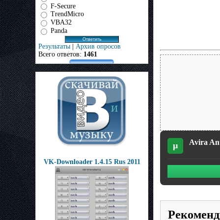
F-Secure
TrendMicro
VBA32
Panda
Результаты
|
Архив опросов
Всего ответов:
1461
Avira Ant
µ
VK-Downloader 1.4.15 Rus 2011
Рекоменд