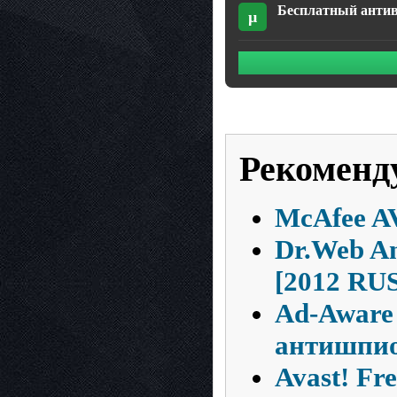
Бесплатный антивир
µ
Рекоменд
McAfee AV
Dr.Web An
[2012 RUS
Ad-Aware 
антишпи
Avast! Fre