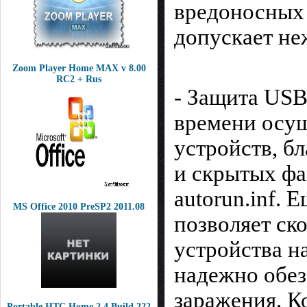
вредоносных 
допускает н
Zoom Player Home MAX v 8.00
RC2 + Rus
- Защита USB
времени осу
устройств, бл
и скрытых фа
autorun.inf.
MS Office 2010 PreSP2 2011.08
позволяет ск
устройства н
надежно обез
заражения. К
Portable HTC Home 2.4 Build 222