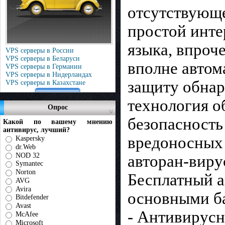
отсутствующе
простой инте
языка, впроч
VPS серверы в России
VPS серверы в Беларуси
вполне автом
VPS серверы в Германии
VPS серверы в Нидерландах
защиту обна
VPS серверы в Казахстане
технология о
Опрос
безопасность
Какой по вашему мнению
антивирус, лучший?
вредоносных 
Kaspersky
dr.Web
NOD 32
авторан-виру
Symantec
Norton
Бесплатный а
AVG
Avira
основными б
Bitdefender
Avast
- Антивирус
McAfee
Microsoft