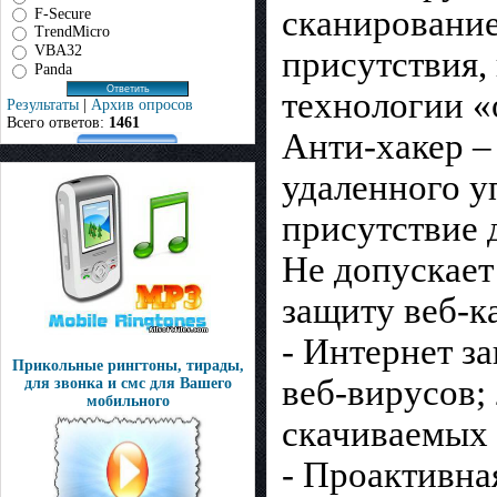
сканирование
F-Secure
TrendMicro
VBA32
присутствия,
Panda
технологии «
Результаты
|
Архив опросов
Всего ответов:
1461
Анти-хакер –
удаленного у
присутствие 
Не допускает
защиту веб-к
- Интернет з
Прикольные рингтоны, тирады,
веб-вирусов; 
для звонка и смс для Вашего
мобильного
скачиваемых 
- Проактивна