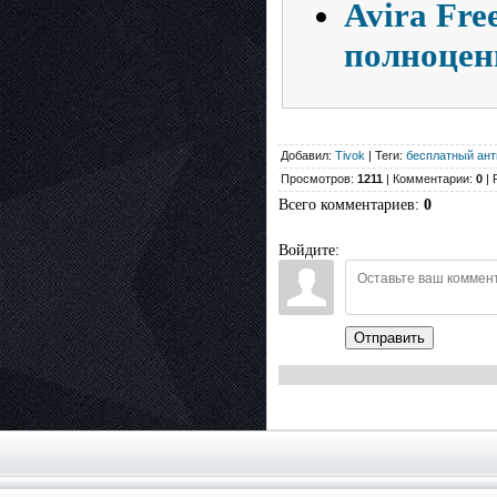
Avira Fre
полноцен
Добавил:
Tivok
| Теги:
бесплатный ант
Просмотров:
1211
| Комментарии:
0
| 
Всего комментариев
:
0
Войдите:
Отправить