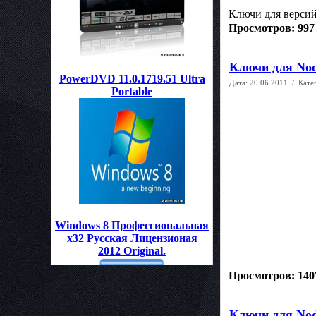
Ключи для версий:
Просмотров: 997
Ключи для Nod 
PowerDVD 11.0.1719.51 Ultra
Дата:
20.06.2011
/ Кате
Portable
Windows 8 Профессиональная
x32 Руcская Лицензионая
2012 Original.
Просмотров: 140
Ключи для Nod