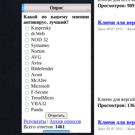
Просмотров: 989
Опрос
Какой по вашему мнению
Ключи для верс
антивирус, лучший?
Kaspersky
Дата:
09.07.2011
/ Кате
dr.Web
NOD 32
Symantec
Norton
AVG
Avira
Bitdefender
Avast
McAfee
Microsoft
F-Secure
TrendMicro
Ключи для версий:
VBA32
Просмотров: 136
Panda
Результаты
|
Архив опросов
Ключи для верс
Всего ответов:
1461
Дата:
01.07.2011
/ Кате