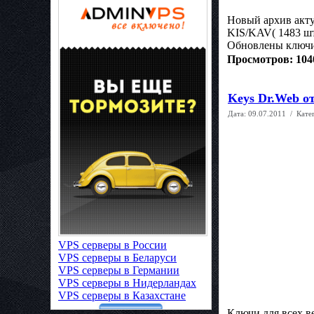
Новый архив акту
KIS/KAV( 1483 шт
Обновлены ключи 
Просмотров: 104
Keys Dr.Web от
Дата:
09.07.2011
/ Кате
VPS серверы в России
VPS серверы в Беларуси
VPS серверы в Германии
VPS серверы в Нидерландах
VPS серверы в Казахстане
Ключи для всех в