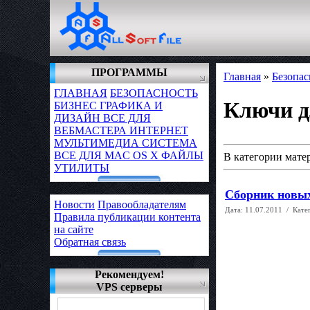
ПРОГРАММЫ
Главная
»
Безопа
ГЛАВНАЯ
БЕЗОПАСНОСТЬ
Ключи д
БИЗНЕС
ГРАФИКА И
ДИЗАЙН
ВСЕ ДЛЯ
ВЕБМАСТЕРА
ИНТЕРНЕТ
МУЛЬТИМЕДИА
СИСТЕМА
ВСЕ ДЛЯ MAC OS X
ФАЙЛЫ
В категории мате
УТИЛИТЫ
Сборник новых 
Новости
Правообладателям
Дата:
11.07.2011
/ Кате
Правила публикации контента
на сайте
Обратная связь
Рекомендуем!
VPS серверы