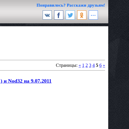
Понравилось? Расскажи друзьям!
Страницы:
«
1
2
3
4
5
6
»
 и Nod32 на 9.07.2011