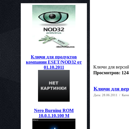
Ключи для продуктов
компании ESET/NOD32 от
Ключи для версий:
01.10.2011
Просмотров: 124
Ключи для верс
Дата:
28.06.2011
/ Кате
Nero Burning ROM
10.0.1.10.100 M