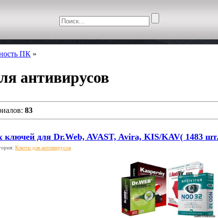
сность ПК
»
ля антивирусов
риалов:
83
ключей для Dr.Web, AVAST, Avira, KIS/KAV( 1483 шт.)
гория:
Ключи для антивирусов