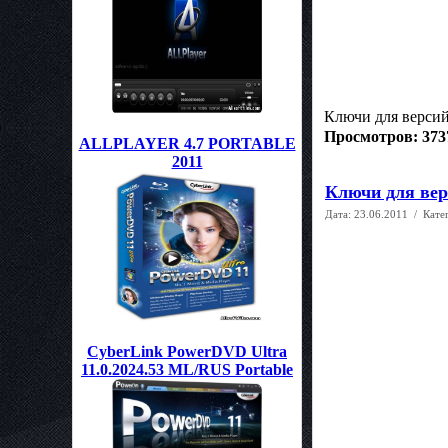
Ключи для версий:
Просмотров: 373
ALLPLAYER 4.7 PORTABLE
2011
Ключи для верс
Дата:
23.06.2011
/ Кате
CyberLink PowerDVD Ultra
11.0.2024.53 ML/RUS Portable