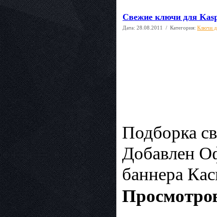
Свежие ключи для Kasp
Дата:
28.08.2011
/ Категория:
Ключи д
Подборка св
Добавлен О
баннера Кас
Просмотров