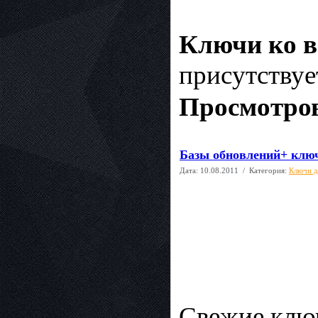
Ключи ко в
присутствуе
Просмотров
Базы обновлений+ ключ
Дата:
10.08.2011
/ Категория:
Ключи д
Свежие клю