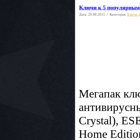
Ключи к 5 популярным 
Дата:
20.08.2011
/ Категория:
Ключи д
Мегапак клю
антивирусны
Crystal), ES
Home Edition