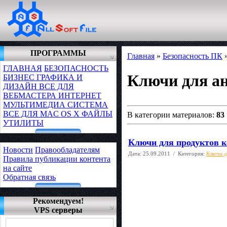
ПРОГРАММЫ
Главная
»
Безопасность ПК
ГЛАВНАЯ
БЕЗОПАСНОСТЬ
Ключи для а
БИЗНЕС
ГРАФИКА И
ДИЗАЙН
ВСЕ ДЛЯ
ВЕБМАСТЕРА
ИНТЕРНЕТ
МУЛЬТИМЕДИА
СИСТЕМА
ВСЕ ДЛЯ MAC OS X
ФАЙЛЫ
В категории материалов:
83
УТИЛИТЫ
Ключи для продуктов к
Новости
Правообладателям
Дата:
25.09.2011
/ Категория:
Ключи д
Правила публикации контента
на сайте
Обратная связь
Рекомендуем!
VPS серверы