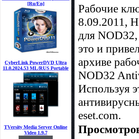
[Ru/En]
Рабочие клю
8.09.2011, 
для NOD32, 
это и приве
архиве рабо
CyberLink PowerDVD Ultra
11.0.2024.53 ML/RUS Portable
NOD32 Antiv
Используя э
антивирусны
eset.com.
Просмотров
TVersity Media Server Online
Video 1.9.7