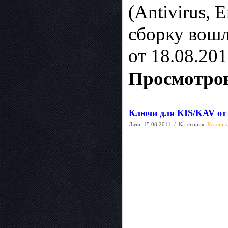
(Antivirus, E
сборку вошл
от 18.08.201
Просмотров
Ключи для KIS/KAV oт 
Дата:
15.08.2011
/ Категория:
Ключи д