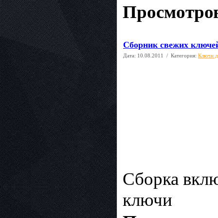
Просмотров
Сборник свежих ключей 
Дата:
10.08.2011
/ Категория:
Ключи д
Сборка вклю
ключи