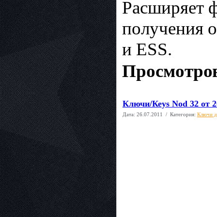
Расширяет 
получения 
и ESS.
Просмотров
Ключи/Кеys Nоd 32 от 2
Дата:
26.07.2011
/ Категория:
Ключи д