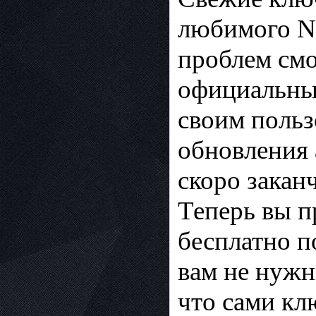
любимого N
проблем смо
официальных
своим польз
обновления 
скоро закан
Теперь вы п
бесплатно п
вам не нужн
что сами кл