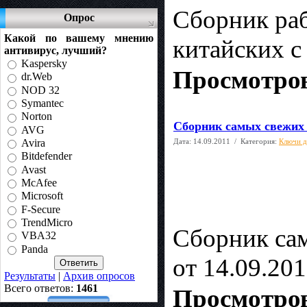
Сборник раб
Опрос
Какой по вашему мнению
китайских с
антивирус, лучший?
Kaspersky
Просмотров
dr.Web
NOD 32
Symantec
Norton
Сборник самых свежих 
AVG
Дата:
14.09.2011
/ Категория:
Ключи д
Avira
Bitdefender
Avast
McAfee
Microsoft
F-Secure
TrendMicro
Сборник са
VBA32
Panda
от 14.09.20
Результаты
|
Архив опросов
Всего ответов:
1461
Просмотров