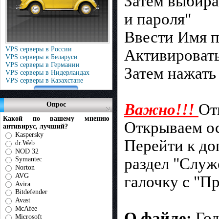
Затем выбира
и пароля"
Ввести Имя п
VPS серверы в России
Активироват
VPS серверы в Беларуси
VPS серверы в Германии
Затем нажать
VPS серверы в Нидерландах
VPS серверы в Казахстане
Важно!!!
От
Опрос
Какой по вашему мнению
Открываем о
антивирус, лучший?
Kaspersky
Перейти к до
dr.Web
NOD 32
раздел "Служ
Symantec
Norton
AVG
галочку с "П
Avira
Bitdefender
Avast
McAfee
О файле:
Год
Microsoft