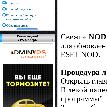
Новости
Правообладателям
Правила публикации
контента на сайте
Обратная связь
Свежие
NOD3
Рекомендуем!
VPS серверы
для обновлен
ESET NOD.
Процедура л
Открыть гла
В левой пане
программы"