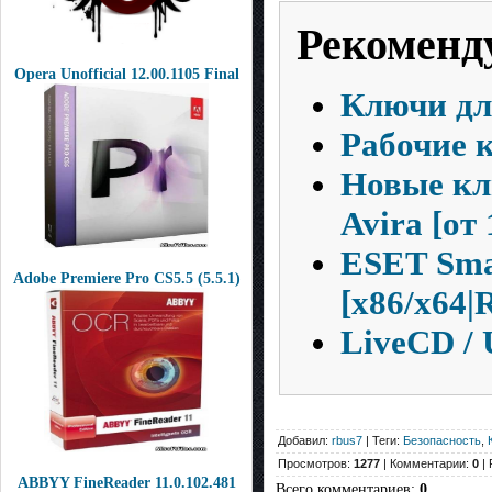
Рекоменд
Opera Unofficial 12.00.1105 Final
Ключи для
Рабочие к
Новые кл
Avira [от 
ESET Smar
Adobe Premiere Pro CS5.5 (5.5.1)
[x86/x64|
LiveCD / 
Добавил:
rbus7
| Теги:
Безопасность
,
Просмотров:
1277
| Комментарии:
0
| 
ABBYY FineReader 11.0.102.481
Всего комментариев
:
0