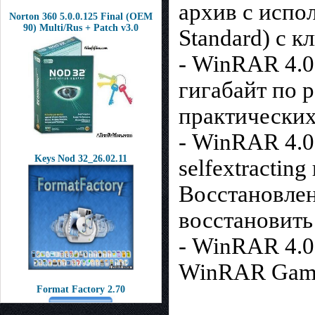
архив с испо
Norton 360 5.0.0.125 Final (OEM
90) Multi/Rus + Patch v3.0
Standard) с к
- WinRAR 4.0
гигабайт по 
практических
- WinRAR 4.0
Keys Nod 32_26.02.11
selfextractin
Восстановлен
восстановить
- WinRAR 4.0
WinRAR Gamin
Format Factory 2.70