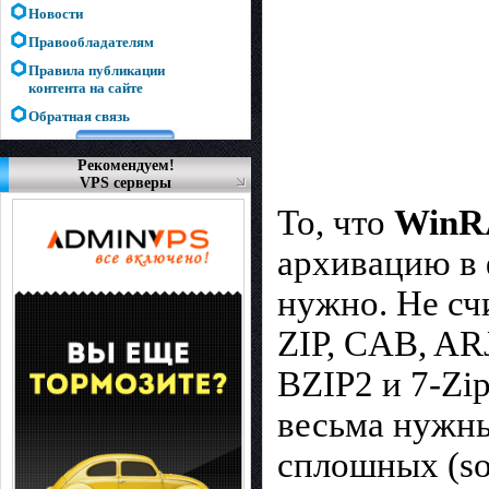
Новости
Правообладателям
Правила публикации
контента на сайте
Обратная связь
Рекомендуем!
VPS серверы
То, что
WinRA
архивацию в 
нужно. Не сч
ZIP, CAB, AR
BZIP2 и 7-Zi
весьма нужн
сплошных (so