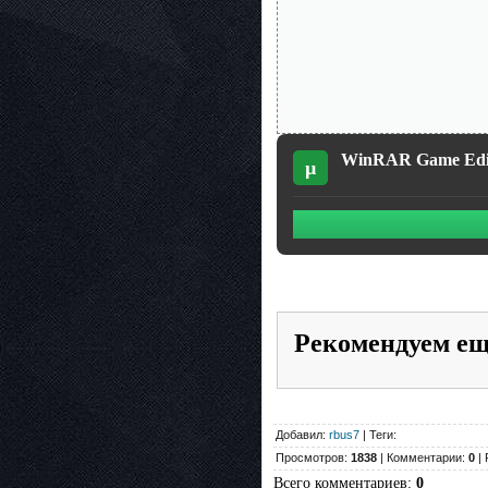
WinRAR Game Editi
µ
Рекомендуем е
Добавил:
rbus7
| Теги:
Просмотров:
1838
| Комментарии:
0
| 
Всего комментариев
:
0