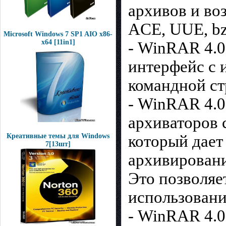
архивов и во
ACE, UUE, bz2
Microsoft Windows 7 SP1 AIO x86-
x64 [11in1]
- WinRAR 4.0
интерфейс с 
командной ст
- WinRAR 4.0
архиваторов 
который дает
Креативные темы для Windows
7[13шт]
архивировани
Это позволяе
использовани
- WinRAR 4.0