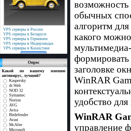
возможность 
обычных спос
алгоритм для
VPS серверы в России
какого можно
VPS серверы в Беларуси
VPS серверы в Германии
VPS серверы в Нидерландах
мультимедиа-
VPS серверы в Казахстане
формировать 
Опрос
заголовке ок
Какой по вашему мнению
антивирус, лучший?
WinRAR Gamin
Kaspersky
dr.Web
контекстуаль
NOD 32
Symantec
удобство для 
Norton
AVG
Avira
WinRAR Game 
Bitdefender
Avast
управление ф
McAfee
Microsoft