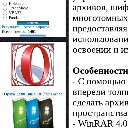
F-Secure
архивов, шиф
TrendMicro
VBA32
многотомных 
Panda
предоставляя
Результаты
|
Архив опросов
Всего ответов:
1461
использовани
освоении и и
Особенности
- С помощью 
впереди толп
Opera 12.00 Build 1017 Snapshot
сделать архи
пространства
- WinRAR 4.0