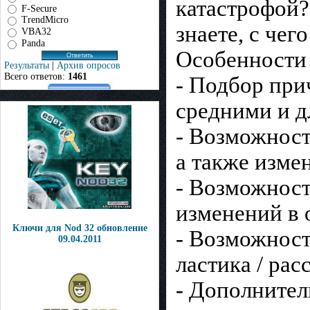
катастрофой?
F-Secure
TrendMicro
знаете, с че
VBA32
Panda
Особенности
Результаты
|
Архив опросов
Всего ответов:
1461
- Подбор при
средними и 
- Возможност
а также изме
- Возможност
изменений в 
Ключи для Nod 32 обновление
- Возможност
09.04.2011
ластика / рас
- Дополнител