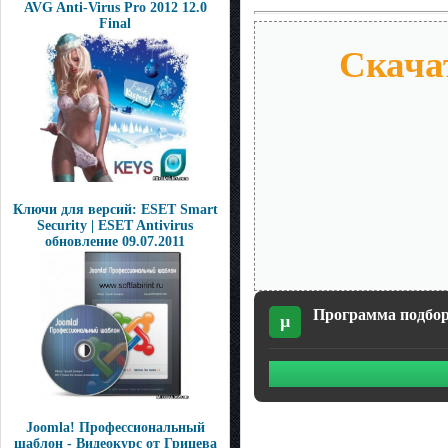
AVG Anti-Virus Pro 2012 12.0
Final
Скача
Ключи для версий: ESET Smart
Security | ESET Antivirus
обновление 09.07.2011
Программа подбора
µ
Joomla! Профессиональный
шаблон - Видеокурс от Грицева