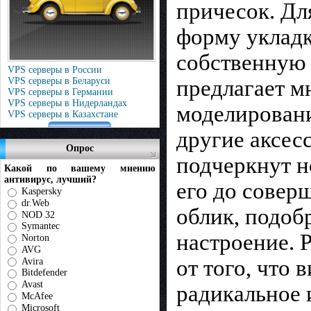
причесок. Дл
форму укладк
собственную 
VPS серверы в России
VPS серверы в Беларуси
предлагает м
VPS серверы в Германии
VPS серверы в Нидерландах
моделирования
VPS серверы в Казахстане
другие аксес
Опрос
подчеркнут н
Какой по вашему мнению
антивирус, лучший?
его до совер
Kaspersky
dr.Web
облик, подоб
NOD 32
Symantec
настроение. 
Norton
AVG
от того, что 
Avira
Bitdefender
Avast
радикальное 
McAfee
Microsoft