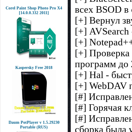
всех BSOD в 
Corel Paint Shop Photo Pro X4
[14.0.0.332 2011]
[+] Вернул з
[+] AVSearch 
[+] Notepad+
[+] Проверка
программ до 
Kaspersky Free 2018
[+] Hal - бы
[+] WebDAV 
[#] Исправле
[#] Горячая 
[#] Исправле
Daum PotPlayer v 1.5.29230
сборка была 
Portable (RUS)