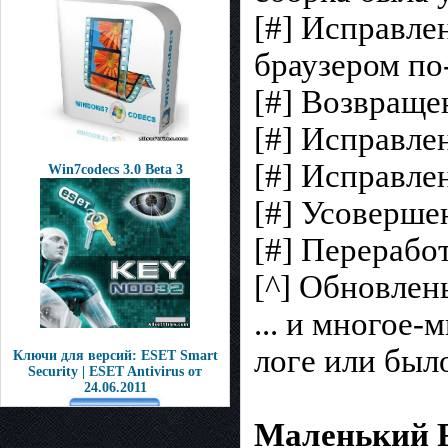
[#] Исправле
браузером п
[#] Возвраще
[#] Исправлен
[#] Исправле
Win7codecs 3.0 Beta 3
[#] Усоверше
[#] Перерабо
[^] Обновлен
... и многое-
логе или был
Ключи для версий: ESET Smart
Security | ESET Antivirus от
24.06.2011
Маленький 