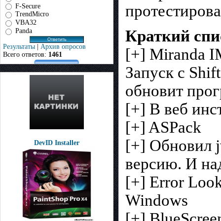
протестирова
F-Secure
TrendMicro
VBA32
Panda
Краткий спи
Результаты
|
Архив опросов
[+] Miranda 
Всего ответов:
1461
Запуск с Shif
обновит про
[+] В веб ин
[+] ASPack
[+] Обновил 
DevID Installer
версию. И на
[+] Error Lo
Windows
[+] BlueScre