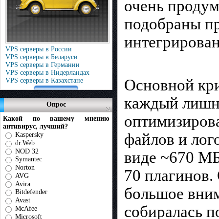
очень продум
подобраны пр
интегрирован
VPS серверы в России
VPS серверы в Беларуси
VPS серверы в Германии
VPS серверы в Нидерландах
Основной кри
VPS серверы в Казахстане
каждый лишни
Опрос
оптимизиров
Какой по вашему мнению
антивирус, лучший?
файлов и лого
Kaspersky
dr.Web
NOD 32
виде ~670 МБ
Symantec
Norton
70 плагинов.
AVG
Avira
большое вним
Bitdefender
Avast
собиралась п
McAfee
Microsoft