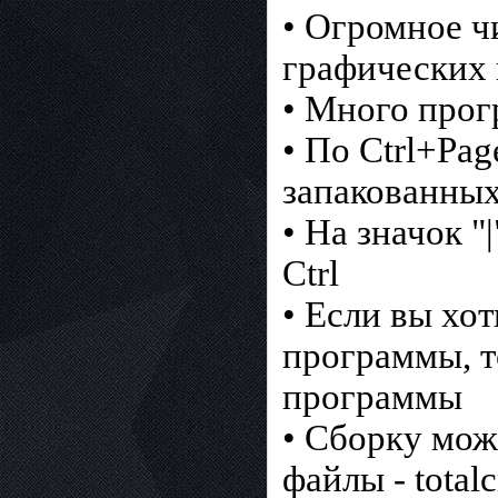
• Огромное ч
графических и
• Много про
• По Ctrl+Pa
запакованны
• На значок "
Ctrl
• Если вы хо
программы, т
программы
• Сборку мож
файлы - total