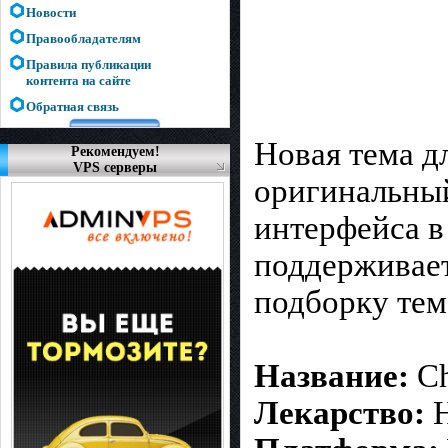
Новости
Правообладателям
Правила публикации
контента на сайте
Обратная связь
Новая тема д
Рекомендуем!
VPS серверы
оригинальный
интерфейса в
поддерживает 
подборку тем
Название:
Ch
Лекарство:
Н