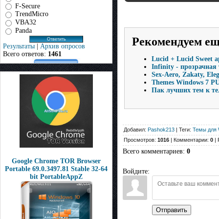
F-Secure
TrendMicro
VBA32
Panda
Рекомендуем е
Результаты
|
Архив опросов
Всего ответов:
1461
Lucid + Lucid Sweet a
Infinity - прозрачна
Sex-Aero, Zakaty, Ele
Themes Windows 7 
Пак лучших тем к те
Добавил:
Pashok213
| Теги:
Темы для 
Просмотров:
1016
| Комментарии:
0
| 
Всего комментариев
:
0
Google Chrome TOR Browser
Portable 69.0.3497.81 Stable 32-64
Войдите:
bit PortableAppZ
Отправить