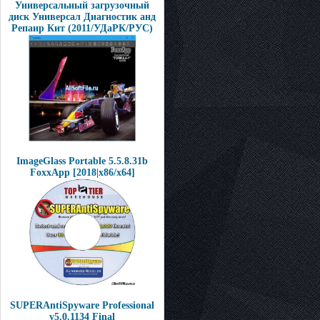
Универсальный загрузочный
диск Универсал Диагностик анд
Репаир Кит (2011/УДаРК/РУС)
ImageGlass Portable 5.5.8.31b
FoxxApp [2018|x86/x64]
SUPERAntiSpyware Professional
v5.0.1134 Final