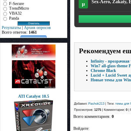
Sex-Aero, Zakaty, E
µ
F-Secure
TrendMicro
VBA32
Panda
Результаты
|
Архив опросов
Всего ответов:
1461
Рекомендуем е
Infinity - прозрачна
Win7 all-glass theme 
Chrome Black
Lucid + Lucid Sweet a
Новые темы для Win
ATI Catalyst 10.5
Добавил:
Pashok213
| Теги:
темы для 
Просмотров:
1275
| Комментарии:
0
| 
Всего комментариев
:
0
Войдите: