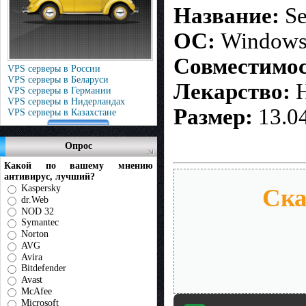
Название:
Se
ОС:
Windows
Совместимост
VPS серверы в России
VPS серверы в Беларуси
Лекарство:
Н
VPS серверы в Германии
VPS серверы в Нидерландах
Размер:
13.0
VPS серверы в Казахстане
Опрос
Какой по вашему мнению
антивирус, лучший?
Kaspersky
Ска
dr.Web
NOD 32
Symantec
Norton
AVG
Avira
Bitdefender
Avast
McAfee
Microsoft