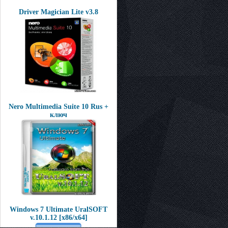
Driver Magician Lite v3.8
Nero Multimedia Suite 10 Rus +
ключ
Windows 7 Ultimate UralSOFT
v.10.1.12 [x86/x64]