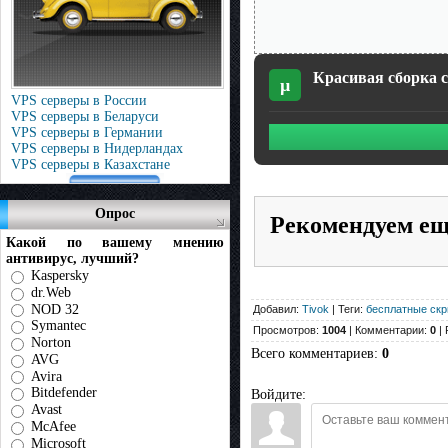
Красивая сборка с
µ
VPS серверы в России
VPS серверы в Беларуси
VPS серверы в Германии
VPS серверы в Нидерландах
VPS серверы в Казахстане
Опрос
Рекомендуем е
Какой по вашему мнению
антивирус, лучший?
Kaspersky
dr.Web
NOD 32
Добавил:
Tivok
| Теги:
бесплатные скр
Symantec
Просмотров:
1004
| Комментарии:
0
| 
Norton
Всего комментариев
:
0
AVG
Avira
Bitdefender
Войдите:
Avast
McAfee
Microsoft