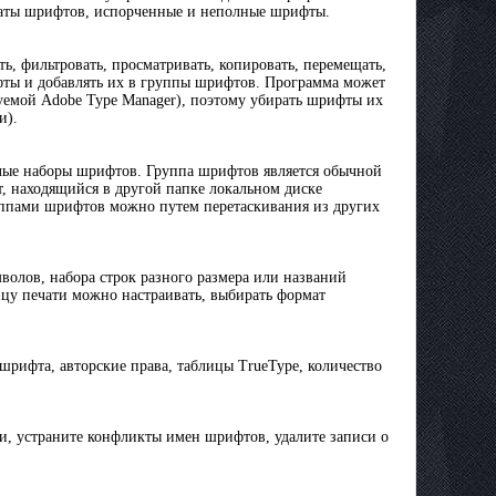
каты шрифтов, испорченные и неполные шрифты.
, фильтровать, просматривать, копировать, перемещать,
фты и добавлять их в группы шрифтов. Программа может
зуемой Adobe Type Manager), поэтому убирать шрифты их
и).
лые наборы шрифтов. Группа шрифтов является обычной
т, находящийся в другой папке локальном диске
уппами шрифтов можно путем перетаскивания из других
олов, набора строк разного размера или названий
цу печати можно настраивать, выбирать формат
рифта, авторские права, таблицы TrueType, количество
, устраните конфликты имен шрифтов, удалите записи о