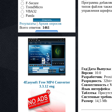
Программа добавляе
F-Secure
типов файлов также
TrendMicro
управления шрифтам
VBA32
Panda
Результаты
|
Архив опросов
Всего ответов:
1461
Год/Дата Выпуска
Версия
: 10.0
Разработчик
: Prox
Разрядность
: 32bit
4Easysoft Free MP4 Converter
Совместимость с Vi
3.3.12 eng
Язык интерфейса
:
Таблэтка
: Присутс
Системные требов
Размер
: 14,5 Mb