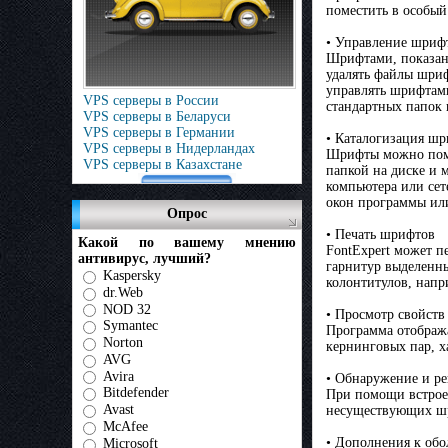
поместить в особы
• Управление шриф
Шрифтами, показанн
удалять файлы шриф
управлять шрифтами
VPS серверы в России
стандартных папок 
VPS серверы в Беларуси
VPS серверы в Германии
• Каталогизация ш
VPS серверы в Нидерландах
Шрифты можно помещ
VPS серверы в Казахстане
папкой на диске и 
компьютера или сет
окон программы или
Опрос
• Печать шрифтов
Какой по вашему мнению
FontExpert может п
антивирус, лучший?
гарнитур выделенны
Kaspersky
колонтитулов, напр
dr.Web
NOD 32
• Просмотр свойст
Symantec
Программа отобража
Norton
кернинговых пар, х
AVG
Avira
• Обнаружение и р
Bitdefender
При помощи встрое
Avast
несуществующих шр
McAfee
• Дополнения к обо
Microsoft