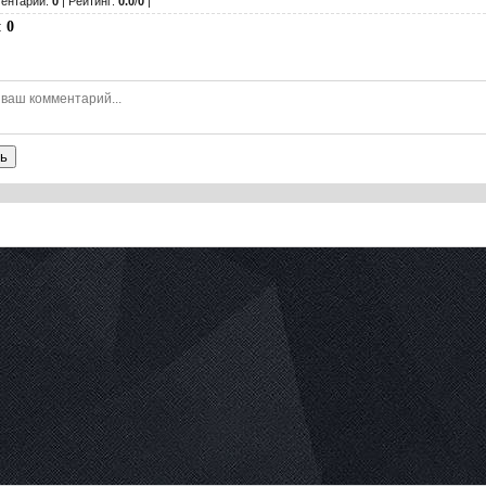
ентарии:
0
| Рейтинг:
0.0
/
0
|
:
0
ь