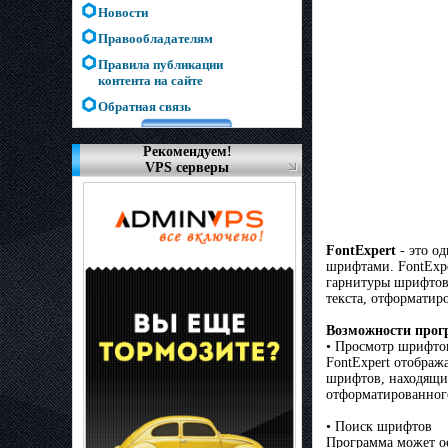
Новости
Правообладателям
Правила публикации
контента на сайте
Обратная связь
Рекомендуем!
VPS серверы
FontExpert
- это о
шрифтами. FontExpe
гарнитуры шрифтов,
текста, отформатир
Возможности про
• Просмотр шрифто
FontExpert отображ
шрифтов, находящих
отформатированного
• Поиск шрифтов
Программа может о