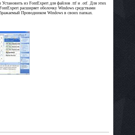
тановить из FontExpert для файлов .ttf и .otf. Для этих
FontExpert расширяет оболочку Windows средствами
тображаемый Проводником Windows в своих папках.