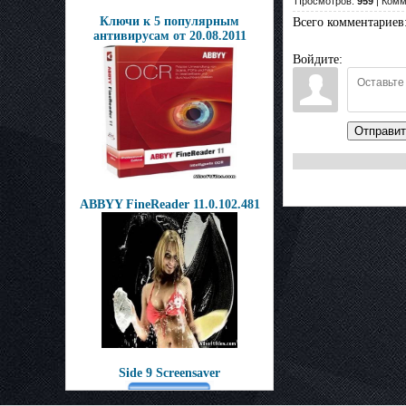
Просмотров:
959
| Комм
Ключи к 5 популярным
Всего комментариев
антивирусам от 20.08.2011
Войдите:
Отправит
ABBYY FineReader 11.0.102.481
Side 9 Screensaver