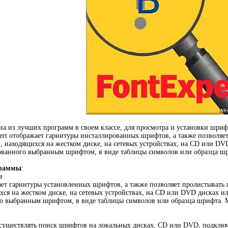
дна из лучших программ в своем классе, для просмотра и установки шриф
rt отображает гарнитуры инсталлированных шрифтов, а также позволяет
 находящихся на жестком диске, на сетевых устройствах, на CD или DV
ованного выбранным шрифтом, в виде таблицы символов или образца шр
граммы
:
в
ает гарнитуры установленных шрифтов, а также позволяет пролистывать
ся на жестком диске, на сетевых устройствах, на CD или DVD дисках ил
 выбранным шрифтом, в виде таблицы символов или образца шрифта. Мо
существлять поиск шрифтов на локальных дисках, CD или DVD, подклю