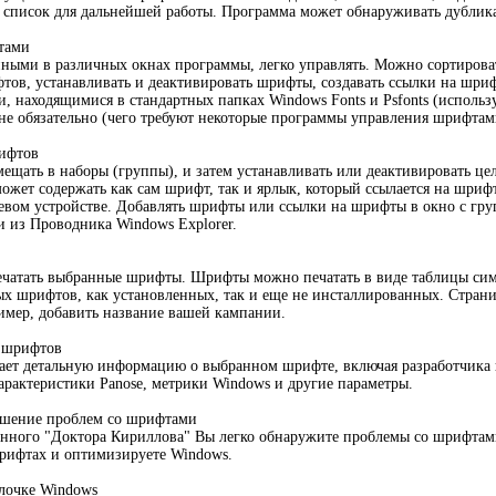
й список для дальнейшей работы. Программа может обнаруживать дубли
тами
ыми в различных окнах программы, легко управлять. Можно сортировать
тов, устанавливать и деактивировать шрифты, создавать ссылки на шри
, находящимися в стандартных папках Windows Fonts и Psfonts (исполь
не обязательно (чего требуют некоторые программы управления шрифтам
рифтов
ать в наборы (группы), и затем устанавливать или деактивировать це
может содержать как сам шрифт, так и ярлык, который ссылается на шриф
евом устройстве. Добавлять шрифты или ссылки на шрифты в окно с гр
 из Проводника Windows Explorer.
ечатать выбранные шрифты. Шрифты можно печатать в виде таблицы симв
х шрифтов, как установленных, так и еще не инсталлированных. Страни
имер, добавить название вашей кампании.
в шрифтов
ет детальную информацию о выбранном шрифте, включая разработчика ш
арактеристики Panose, метрики Windows и другие параметры.
ешение проблем со шрифтами
нного "Доктора Кириллова" Вы легко обнаружите проблемы со шрифтами
ифтах и оптимизируете Windows.
лочке Windows