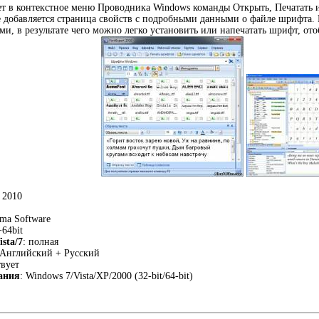
т в контекстное меню Проводника Windows команды Открыть, Печатать и Ус
 добавляется страница свойств с подробными данными о файле шрифта. 
и, в результате чего можно легко установить или напечатать шрифт, о
: 2010
ima Software
+64bit
sta/7
: полная
 Английский + Русский
твует
ания
: Windows 7/Vista/XP/2000 (32-bit/64-bit)