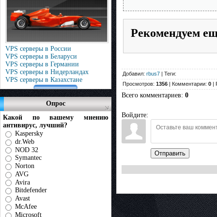
Рекомендуем е
VPS серверы в России
VPS серверы в Беларуси
VPS серверы в Германии
VPS серверы в Нидерландах
Добавил:
rbus7
| Теги:
VPS серверы в Казахстане
Просмотров:
1356
| Комментарии:
0
| 
Всего комментариев
:
0
Опрос
Войдите:
Какой по вашему мнению
антивирус, лучший?
Kaspersky
dr.Web
NOD 32
Отправить
Symantec
Norton
AVG
Avira
Bitdefender
Avast
McAfee
Microsoft