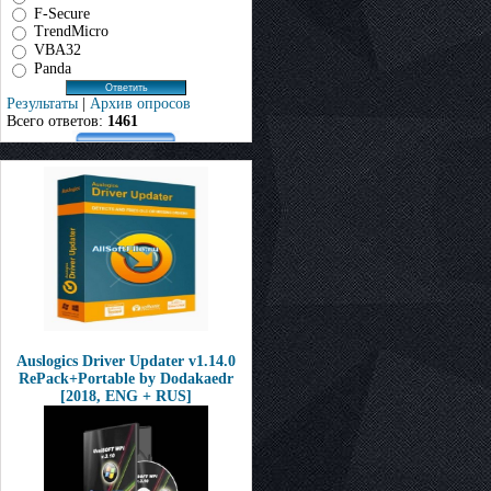
F-Secure
TrendMicro
VBA32
Panda
Результаты
|
Архив опросов
Всего ответов:
1461
Auslogics Driver Updater v1.14.0
RePack+Portable by Dodakaedr
[2018, ENG + RUS]