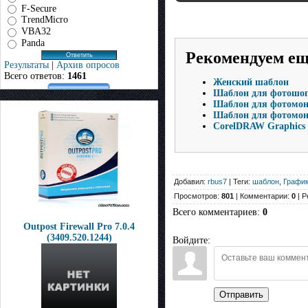
F-Secure
TrendMicro
VBA32
Panda
Рекомендуем е
Результаты
|
Архив опросов
Всего ответов:
1461
Женский шаблон
Шаблон для фотошопа
Шаблон для фотомонт
Шаблон для фотомон
CorelDRAW Graphics S
Добавил:
rbus7
| Теги:
шаблон
,
График
Просмотров:
801
| Комментарии:
0
| Р
Всего комментариев
:
0
Outpost Firewall Pro 7.0.4
(3409.520.1244)
Войдите:
Отправить