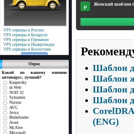
Женский шаблон t
µ
VPS серверы в России
VPS серверы в Беларуси
VPS серверы в Германии
VPS серверы в Нидерландах
Рекоменд
VPS серверы в Казахстане
Опрос
Шаблон д
Какой по вашему мнению
Шаблон ж
антивирус, лучший?
Kaspersky
Шаблон д
dr.Web
NOD 32
Шаблон д
Symantec
Norton
AVG
CorelDRAW
Avira
Bitdefender
(ENG)
Avast
McAfee
Microsoft