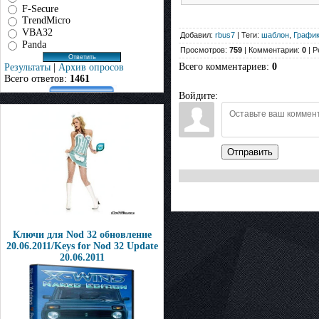
F-Secure
TrendMicro
VBA32
Добавил:
rbus7
| Теги:
шаблон
,
График
Panda
Просмотров:
759
| Комментарии:
0
| Р
Всего комментариев
:
0
Результаты
|
Архив опросов
Всего ответов:
1461
Войдите:
Отправить
Ключи для Nod 32 обновление
20.06.2011/Keys for Nod 32 Update
20.06.2011