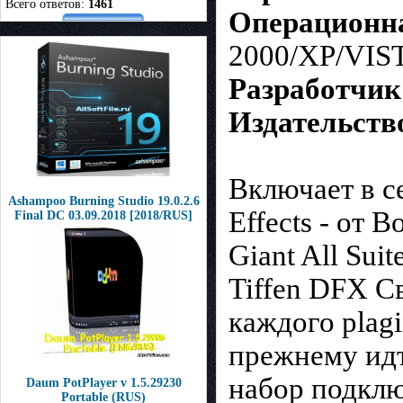
Всего ответов:
1461
Операционна
2000/XP/VIS
Разработчик
Издательств
Включает в с
Ashampoo Burning Studio 19.0.2.6
Effects - от 
Final DC 03.09.2018 [2018/RUS]
Giant All Suit
Tiffen DFX Св
каждого plagi
прежнему идти
набор подклю
Daum PotPlayer v 1.5.29230
Portable (RUS)