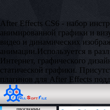
After Effects CS6 - набор инс
анимированной графики и виз
видео и динамических изображ
анимации.Используется в разл
Интернет, графического дизай
статической графики. Присутс
плагинов для After Effects под
ПРОГРАММЫ