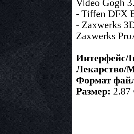
Video Gogh 3
- Tiffen DFX B
- Zaxwerks 3D
Zaxwerks Pro
Интерфейс/In
Лекарство/M
Формат файла
Размер:
2.87