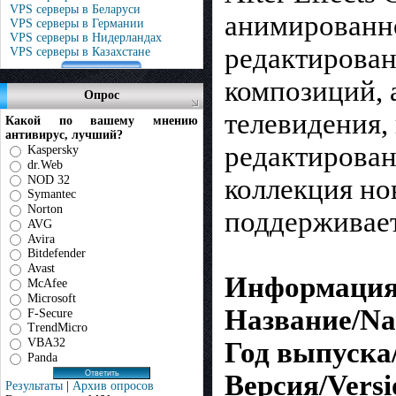
VPS серверы в Беларуси
анимированно
VPS серверы в Германии
VPS серверы в Нидерландах
редактирован
VPS серверы в Казахстане
композиций, 
Опрос
телевидения, 
Какой по вашему мнению
антивирус, лучший?
редактирован
Kaspersky
dr.Web
NOD 32
коллекция нов
Symantec
Norton
поддерживает 
AVG
Avira
Bitdefender
Avast
Информация 
McAfee
Microsoft
Название/N
F-Secure
TrendMicro
VBA32
Год выпуска/Y
Panda
Версия/Versi
Результаты
|
Архив опросов