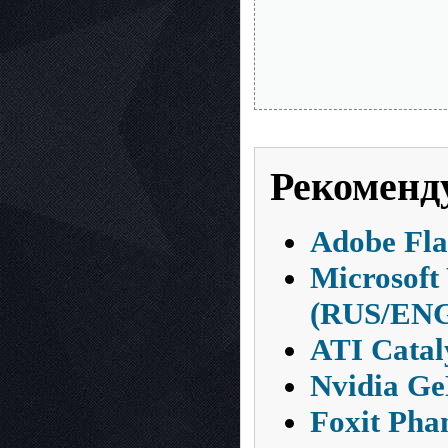
Рекоменд
Adobe Fla
Microsoft
(RUS/ENG
ATI Catal
Nvidia Ge
Foxit Pha