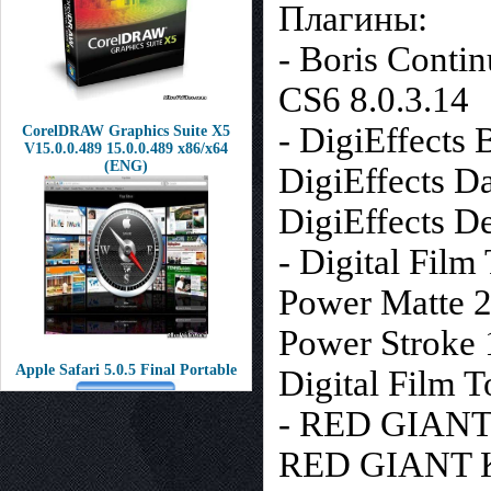
Плагины:
- Boris Conti
CS6 8.0.3.14
- DigiEffects
CorelDRAW Graphics Suite X5
V15.0.0.489 15.0.0.489 x86/x64
(ENG)
DigiEffects D
DigiEffects De
- Digital Film
Power Matte 2
Power Stroke 
Apple Safari 5.0.5 Final Portable
Digital Film T
- RED GIANT E
RED GIANT Ke